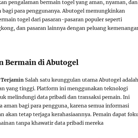
an pengalaman bermain togel yang aman, nyaman, dan
bagi para penggunanya. Abutogel memungkinkan
rmain togel dari pasaran-pasaran populer seperti
gkong, dan pasaran lainnya dengan peluang kemenanga
 Bermain di Abutogel
 Terjamin
Salah satu keunggulan utama Abutogel adala
n yang tinggi. Platform ini menggunakan teknologi
uk melindungi data pribadi dan transaksi pemain. Ini
 aman bagi para pengguna, karena semua informasi
n akan tetap terjaga kerahasiaannya. Pemain dapat fok
inan tanpa khawatir data pribadi mereka