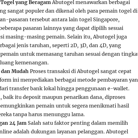
 Togel yang Beragam
Abutogel menawarkan berbagai
ng sangat populer dan dikenal oleh para pemain togel di
an-pasaran tersebut antara lain togel Singapore,
eberapa pasaran lainnya yang dapat dipilih sesuai
si masing-masing pemain. Selain itu, Abutogel juga
agai jenis taruhan, seperti 2D, 3D, dan 4D, yang
emain untuk memasang taruhan sesuai dengan tingka
peluang kemenangan.
t dan Mudah
Proses transaksi di Abutogel sangat cepat
tform ini menyediakan berbagai metode pembayaran ya
 dari transfer bank lokal hingga penggunaan e-wallet.
, baik itu deposit maupun penarikan dana, diproses
memungkinkan pemain untuk segera menikmati hasil
eka tanpa harus menunggu lama.
gan 24 Jam
Salah satu faktor penting dalam memilih
online adalah dukungan layanan pelanggan. Abutogel