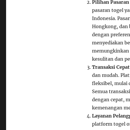
Pilihan Pasaran
pasaran togel ya
Indonesia. Pasar
Hongkong, dan b
dengan preferen
menyediakan berb
memungkinkan p
kesulitan dan 
Transaksi Cepa
dan mudah. Pla
fleksibel, mulai
Semua transaksi
dengan cepat, 
kemenangan mer
Layanan Pelang
platform togel 