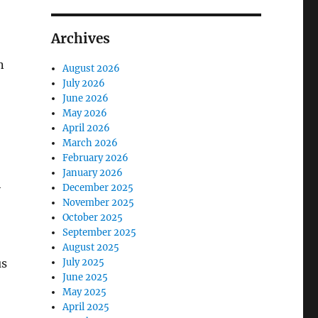
Archives
n
August 2026
July 2026
June 2026
May 2026
April 2026
March 2026
February 2026
January 2026
h
December 2025
November 2025
October 2025
September 2025
August 2025
us
July 2025
June 2025
May 2025
April 2025