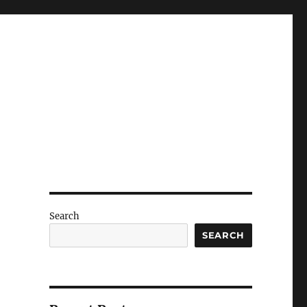
Search
SEARCH