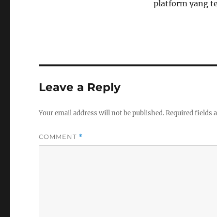
platform yang t
Leave a Reply
Your email address will not be published.
Required fields
COMMENT
*