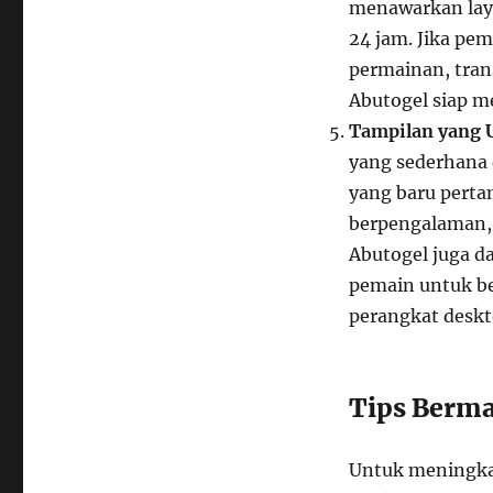
menawarkan lay
24 jam. Jika pe
permainan, trans
Abutogel siap m
Tampilan yang 
yang sederhana 
yang baru perta
berpengalaman, 
Abutogel juga d
pemain untuk be
perangkat deskt
Tips Berma
Untuk meningka