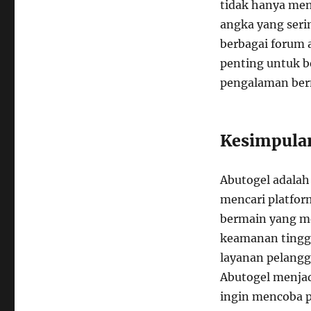
tidak hanya me
angka yang serin
berbagai forum a
penting untuk b
pengalaman ber
Kesimpula
Abutogel adalah 
mencari platfo
bermain yang m
keamanan tinggi,
layanan pelangga
Abutogel menjadi
ingin mencoba p