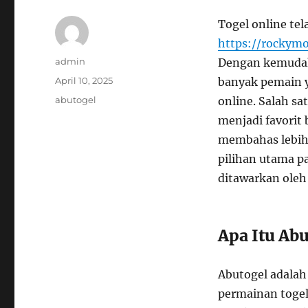
Togel online tel
https://rockym
Author
admin
Dengan kemudah
Posted
April 10, 2025
banyak pemain y
on
Tags
abutogel
online. Salah sa
menjadi favorit 
membahas lebih 
pilihan utama p
ditawarkan oleh 
Apa Itu Ab
Abutogel adalah
permainan togel 