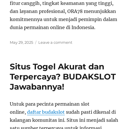
fitur canggih, tingkat keamanan yang tinggi,
dan layanan profesional, ORA78 menunjukkan
komitmennya untuk menjadi pemimpin dalam
dunia permainan online di Indonesia.
Posted
on
May 29, 2025
Leave a comment
on
Pantau
RTP
Live
Situs Togel Akurat dan
Terupdate
di
Terpercaya? BUDAKSLOT
Situs
Jawabannya!
ORA78
Untuk para pecinta permainan slot
online,
daftar budakslot
sudah pasti dikenal di
kalangan komunitas ini. Situs ini menjadi salah
satu sumber terpercaya untuk informasi