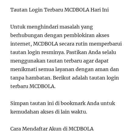
Tautan Login Terbaru MCDBOLA Hari Ini
Untuk menghindari masalah yang
berhubungan dengan pemblokiran akses
internet, MCDBOLA secara rutin memperbarui
tautan login resminya. Pastikan Anda selalu
menggunakan tautan terbaru agar dapat
menikmati semua layanan dengan aman dan
tanpa hambatan. Berikut adalah tautan login
terbaru MCDBOLA.
Simpan tautan ini di bookmark Anda untuk
kemudahan akses di lain waktu.
Cara Mendaftar Akun di MCDBOLA