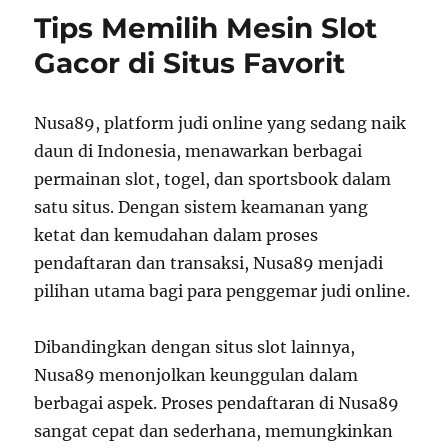
&
Tips Memilih Mesin Slot
Dapatkan
Kejutan
Gacor di Situs Favorit
Bonus
Hari
Ini
Nusa89, platform judi online yang sedang naik
daun di Indonesia, menawarkan berbagai
permainan slot, togel, dan sportsbook dalam
satu situs. Dengan sistem keamanan yang
ketat dan kemudahan dalam proses
pendaftaran dan transaksi, Nusa89 menjadi
pilihan utama bagi para penggemar judi online.
Dibandingkan dengan situs slot lainnya,
Nusa89 menonjolkan keunggulan dalam
berbagai aspek. Proses pendaftaran di Nusa89
sangat cepat dan sederhana, memungkinkan