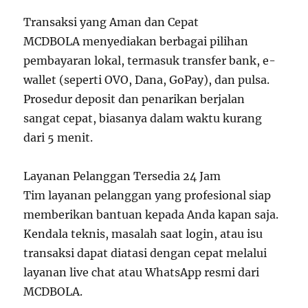
Transaksi yang Aman dan Cepat
MCDBOLA menyediakan berbagai pilihan
pembayaran lokal, termasuk transfer bank, e-
wallet (seperti OVO, Dana, GoPay), dan pulsa.
Prosedur deposit dan penarikan berjalan
sangat cepat, biasanya dalam waktu kurang
dari 5 menit.
Layanan Pelanggan Tersedia 24 Jam
Tim layanan pelanggan yang profesional siap
memberikan bantuan kepada Anda kapan saja.
Kendala teknis, masalah saat login, atau isu
transaksi dapat diatasi dengan cepat melalui
layanan live chat atau WhatsApp resmi dari
MCDBOLA.