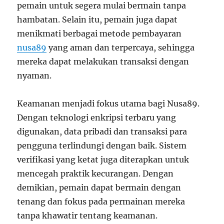
pemain untuk segera mulai bermain tanpa
hambatan. Selain itu, pemain juga dapat
menikmati berbagai metode pembayaran
nusa89
yang aman dan terpercaya, sehingga
mereka dapat melakukan transaksi dengan
nyaman.
Keamanan menjadi fokus utama bagi Nusa89.
Dengan teknologi enkripsi terbaru yang
digunakan, data pribadi dan transaksi para
pengguna terlindungi dengan baik. Sistem
verifikasi yang ketat juga diterapkan untuk
mencegah praktik kecurangan. Dengan
demikian, pemain dapat bermain dengan
tenang dan fokus pada permainan mereka
tanpa khawatir tentang keamanan.