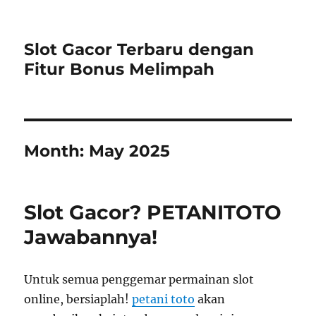
Slot Gacor Terbaru dengan
Fitur Bonus Melimpah
Month:
May 2025
Slot Gacor? PETANITOTO
Jawabannya!
Untuk semua penggemar permainan slot
online, bersiaplah!
petani toto
akan