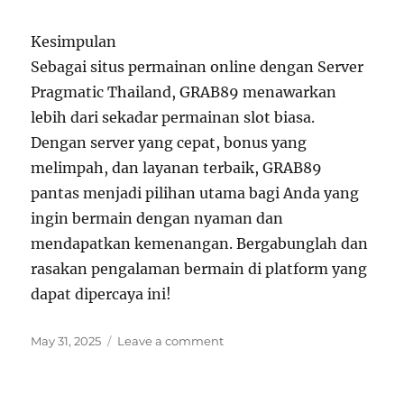
Kesimpulan
Sebagai situs permainan online dengan Server
Pragmatic Thailand, GRAB89 menawarkan
lebih dari sekadar permainan slot biasa.
Dengan server yang cepat, bonus yang
melimpah, dan layanan terbaik, GRAB89
pantas menjadi pilihan utama bagi Anda yang
ingin bermain dengan nyaman dan
mendapatkan kemenangan. Bergabunglah dan
rasakan pengalaman bermain di platform yang
dapat dipercaya ini!
Posted
on
May 31, 2025
Leave a comment
on
Main
Game
Online