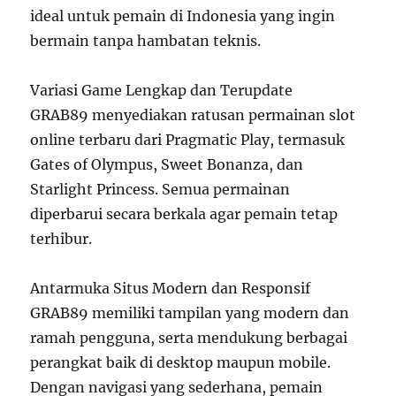
ideal untuk pemain di Indonesia yang ingin
bermain tanpa hambatan teknis.
Variasi Game Lengkap dan Terupdate
GRAB89 menyediakan ratusan permainan slot
online terbaru dari Pragmatic Play, termasuk
Gates of Olympus, Sweet Bonanza, dan
Starlight Princess. Semua permainan
diperbarui secara berkala agar pemain tetap
terhibur.
Antarmuka Situs Modern dan Responsif
GRAB89 memiliki tampilan yang modern dan
ramah pengguna, serta mendukung berbagai
perangkat baik di desktop maupun mobile.
Dengan navigasi yang sederhana, pemain