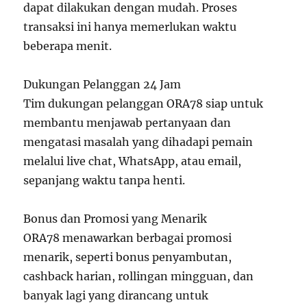
dapat dilakukan dengan mudah. Proses
transaksi ini hanya memerlukan waktu
beberapa menit.
Dukungan Pelanggan 24 Jam
Tim dukungan pelanggan ORA78 siap untuk
membantu menjawab pertanyaan dan
mengatasi masalah yang dihadapi pemain
melalui live chat, WhatsApp, atau email,
sepanjang waktu tanpa henti.
Bonus dan Promosi yang Menarik
ORA78 menawarkan berbagai promosi
menarik, seperti bonus penyambutan,
cashback harian, rollingan mingguan, dan
banyak lagi yang dirancang untuk