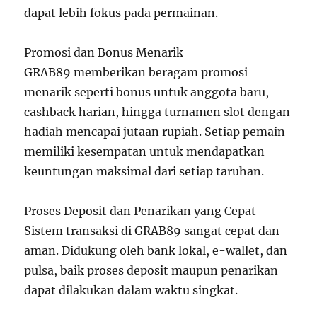
dapat lebih fokus pada permainan.
Promosi dan Bonus Menarik
GRAB89 memberikan beragam promosi
menarik seperti bonus untuk anggota baru,
cashback harian, hingga turnamen slot dengan
hadiah mencapai jutaan rupiah. Setiap pemain
memiliki kesempatan untuk mendapatkan
keuntungan maksimal dari setiap taruhan.
Proses Deposit dan Penarikan yang Cepat
Sistem transaksi di GRAB89 sangat cepat dan
aman. Didukung oleh bank lokal, e-wallet, dan
pulsa, baik proses deposit maupun penarikan
dapat dilakukan dalam waktu singkat.