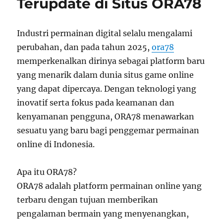
Terupdate di Situs ORA78
di
Situs
Favorit
Industri permainan digital selalu mengalami
perubahan, dan pada tahun 2025,
ora78
memperkenalkan dirinya sebagai platform baru
yang menarik dalam dunia situs game online
yang dapat dipercaya. Dengan teknologi yang
inovatif serta fokus pada keamanan dan
kenyamanan pengguna, ORA78 menawarkan
sesuatu yang baru bagi penggemar permainan
online di Indonesia.
Apa itu ORA78?
ORA78 adalah platform permainan online yang
terbaru dengan tujuan memberikan
pengalaman bermain yang menyenangkan,