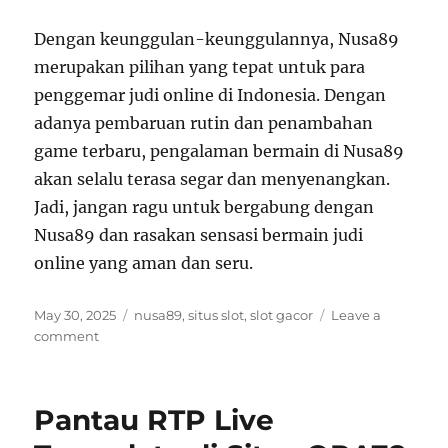
Dengan keunggulan-keunggulannya, Nusa89
merupakan pilihan yang tepat untuk para
penggemar judi online di Indonesia. Dengan
adanya pembaruan rutin dan penambahan
game terbaru, pengalaman bermain di Nusa89
akan selalu terasa segar dan menyenangkan.
Jadi, jangan ragu untuk bergabung dengan
Nusa89 dan rasakan sensasi bermain judi
online yang aman dan seru.
Posted
Tags
May 30, 2025
nusa89
,
situs slot
,
slot gacor
Leave a
on
on
comment
Tips
Memilih
Mesin
Pantau RTP Live
Slot
Gacor