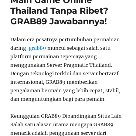
Main Game Online
Thailand Tanpa Ribet?
GRAB89 Jawabannya!
Dalam era pesatnya pertumbuhan permainan
daring,
grab89
muncul sebagai salah satu
platform permainan tepercaya yang
menggunakan Server Pragmatic Thailand.
Dengan teknologi terkini dan server bertaraf
internasional, GRAB89 memberikan
pengalaman bermain yang lebih cepat, stabil,
dan menguntungkan bagi para pemain.
Keunggulan GRAB89 Dibandingkan Situs Lain
Salah satu alasan utama mengapa GRAB89
menarik adalah penggunaan server dari