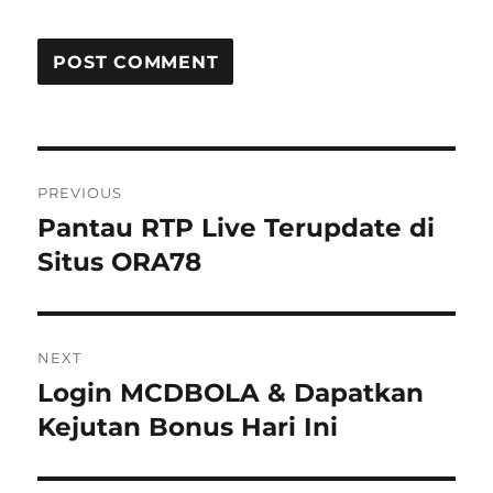
Post
PREVIOUS
navigation
Pantau RTP Live Terupdate di
Previous
post:
Situs ORA78
NEXT
Login MCDBOLA & Dapatkan
Next
post:
Kejutan Bonus Hari Ini