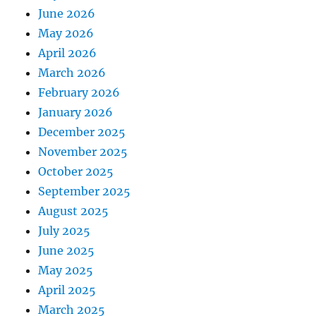
June 2026
May 2026
April 2026
March 2026
February 2026
January 2026
December 2025
November 2025
October 2025
September 2025
August 2025
July 2025
June 2025
May 2025
April 2025
March 2025