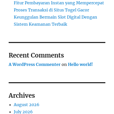
Fitur Pembayaran Instan yang Mempercepat
Proses Transaksi di Situs Togel Gacor
Keunggulan Bermain Slot Digital Dengan
Sistem Keamanan Terbaik
Recent Comments
A WordPress Commenter
on
Hello world!
Archives
August 2026
July 2026