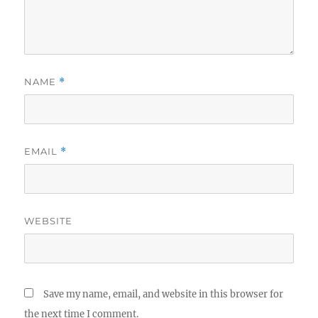
NAME
*
EMAIL
*
WEBSITE
Save my name, email, and website in this browser for
the next time I comment.