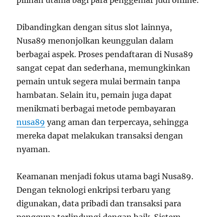
pilihan utama bagi para penggemar judi online.
Dibandingkan dengan situs slot lainnya,
Nusa89 menonjolkan keunggulan dalam
berbagai aspek. Proses pendaftaran di Nusa89
sangat cepat dan sederhana, memungkinkan
pemain untuk segera mulai bermain tanpa
hambatan. Selain itu, pemain juga dapat
menikmati berbagai metode pembayaran
nusa89
yang aman dan terpercaya, sehingga
mereka dapat melakukan transaksi dengan
nyaman.
Keamanan menjadi fokus utama bagi Nusa89.
Dengan teknologi enkripsi terbaru yang
digunakan, data pribadi dan transaksi para