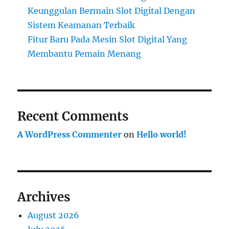
Keunggulan Bermain Slot Digital Dengan
Sistem Keamanan Terbaik
Fitur Baru Pada Mesin Slot Digital Yang
Membantu Pemain Menang
Recent Comments
A WordPress Commenter
on
Hello world!
Archives
August 2026