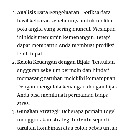
Analisis Data Pengeluaran
: Periksa data
hasil keluaran sebelumnya untuk melihat
pola angka yang sering muncul. Meskipun
ini tidak menjamin kemenangan, tetapi
dapat membantu Anda membuat prediksi
lebih tepat.
Kelola Keuangan dengan Bijak
: Tentukan
anggaran sebelum bermain dan hindari
memasang taruhan melebihi kemampuan.
Dengan mengelola keuangan dengan bijak,
Anda bisa menikmati permainan tanpa
stres.
Gunakan Strategi
: Beberapa pemain togel
menggunakan strategi tertentu seperti
taruhan kombinasi atau colok bebas untuk