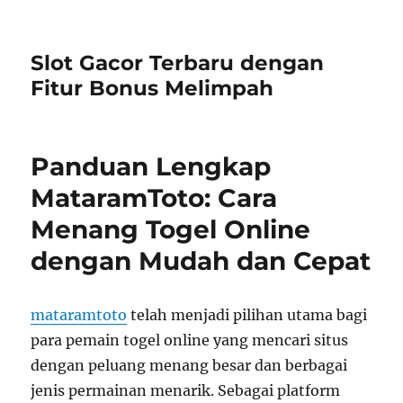
Slot Gacor Terbaru dengan
Fitur Bonus Melimpah
Panduan Lengkap
MataramToto: Cara
Menang Togel Online
dengan Mudah dan Cepat
mataramtoto
telah menjadi pilihan utama bagi
para pemain togel online yang mencari situs
dengan peluang menang besar dan berbagai
jenis permainan menarik. Sebagai platform