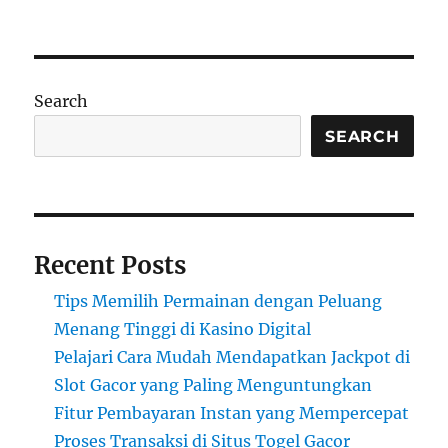
Search
SEARCH
Recent Posts
Tips Memilih Permainan dengan Peluang
Menang Tinggi di Kasino Digital
Pelajari Cara Mudah Mendapatkan Jackpot di
Slot Gacor yang Paling Menguntungkan
Fitur Pembayaran Instan yang Mempercepat
Proses Transaksi di Situs Togel Gacor