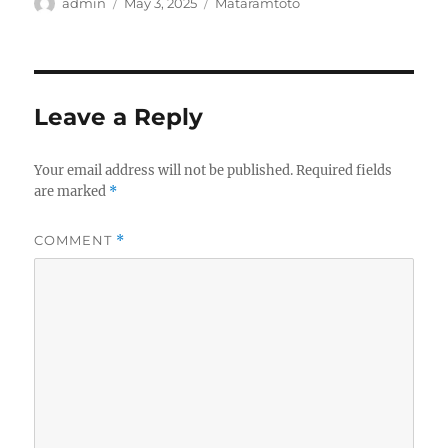
Author
Posted
Tags
admin
May 3, 2025
Mataramtoto
on
Leave a Reply
Your email address will not be published.
Required fields
are marked
*
COMMENT
*