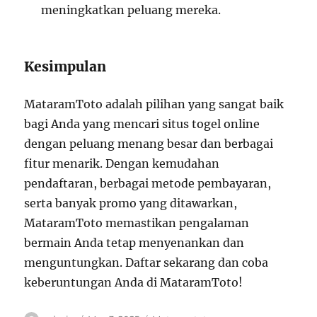
meningkatkan peluang mereka.
Kesimpulan
MataramToto adalah pilihan yang sangat baik
bagi Anda yang mencari situs togel online
dengan peluang menang besar dan berbagai
fitur menarik. Dengan kemudahan
pendaftaran, berbagai metode pembayaran,
serta banyak promo yang ditawarkan,
MataramToto memastikan pengalaman
bermain Anda tetap menyenankan dan
menguntungkan. Daftar sekarang dan coba
keberuntungan Anda di MataramToto!