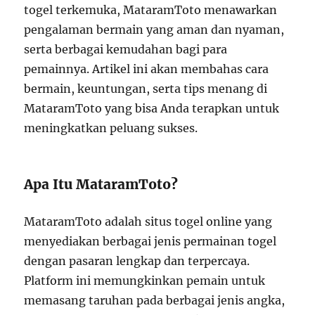
togel terkemuka, MataramToto menawarkan
pengalaman bermain yang aman dan nyaman,
serta berbagai kemudahan bagi para
pemainnya. Artikel ini akan membahas cara
bermain, keuntungan, serta tips menang di
MataramToto yang bisa Anda terapkan untuk
meningkatkan peluang sukses.
Apa Itu MataramToto?
MataramToto adalah situs togel online yang
menyediakan berbagai jenis permainan togel
dengan pasaran lengkap dan terpercaya.
Platform ini memungkinkan pemain untuk
memasang taruhan pada berbagai jenis angka,