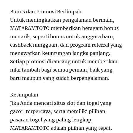
Bonus dan Promosi Berlimpah
Untuk meningkatkan pengalaman bermain,
MATARAMTOTO memberikan beragam bonus
menarik, seperti bonus untuk anggota baru,
cashback mingguan, dan program referral yang
menawarkan keuntungan jangka panjang.
Setiap promosi dirancang untuk memberikan
nilai tambah bagi semua pemain, baik yang
baru maupun yang sudah berpengalaman.
Kesimpulan
Jika Anda mencari situs slot dan togel yang
gacor, terpercaya, serta memiliki pilihan
pasaran togel yang paling lengkap,
MATARAMTOTO adalah pilihan yang tepat.