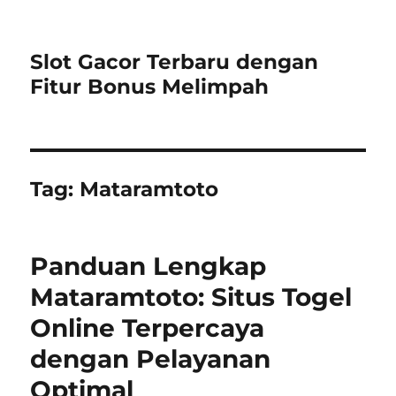
Slot Gacor Terbaru dengan
Fitur Bonus Melimpah
Tag:
Mataramtoto
Panduan Lengkap
Mataramtoto: Situs Togel
Online Terpercaya
dengan Pelayanan
Optimal