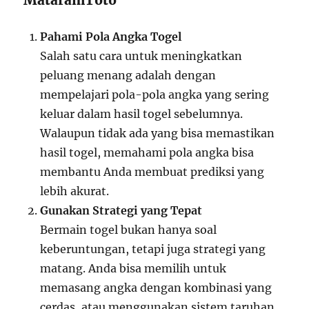
MataramToto
Pahami Pola Angka Togel
Salah satu cara untuk meningkatkan
peluang menang adalah dengan
mempelajari pola-pola angka yang sering
keluar dalam hasil togel sebelumnya.
Walaupun tidak ada yang bisa memastikan
hasil togel, memahami pola angka bisa
membantu Anda membuat prediksi yang
lebih akurat.
Gunakan Strategi yang Tepat
Bermain togel bukan hanya soal
keberuntungan, tetapi juga strategi yang
matang. Anda bisa memilih untuk
memasang angka dengan kombinasi yang
cerdas, atau menggunakan sistem taruhan