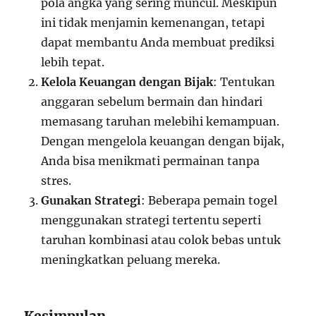
pola angka yang sering muncul. Meskipun
ini tidak menjamin kemenangan, tetapi
dapat membantu Anda membuat prediksi
lebih tepat.
Kelola Keuangan dengan Bijak
: Tentukan
anggaran sebelum bermain dan hindari
memasang taruhan melebihi kemampuan.
Dengan mengelola keuangan dengan bijak,
Anda bisa menikmati permainan tanpa
stres.
Gunakan Strategi
: Beberapa pemain togel
menggunakan strategi tertentu seperti
taruhan kombinasi atau colok bebas untuk
meningkatkan peluang mereka.