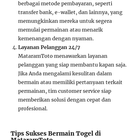
berbagai metode pembayaran, seperti
transfer bank, e-wallet, dan lainnya, yang
memungkinkan mereka untuk segera
memulai permainan atau menarik
kemenangan dengan nyaman.
Layanan Pelanggan 24/7
MataramToto menawarkan layanan
pelanggan yang siap membantu kapan saja.
Jika Anda mengalami kesulitan dalam
bermain atau memiliki pertanyaan terkait
permainan, tim customer service siap
memberikan solusi dengan cepat dan
profesional.
Tips Sukses Bermain Togel di