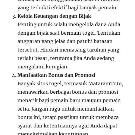
yang terbukti efektif bagi banyak pemain.
Kelola Keuangan dengan Bijak
Penting untuk selalu mengelola dana Anda
dengan bijak saat bermain togel. Tentukan
anggaran yang jelas dan patuhi batasan
tersebut. Hindari memasang taruhan yang
terlalu besar, terutama jika Anda sedang
mengalami kerugian.
Manfaatkan Bonus dan Promosi
Banyak situs togel, termasuk MataramToto,
menawarkan berbagai bonus dan promosi
menarik bagi pemain baru maupun pemain
setia. Jangan ragu untuk memanfaatkan
bonus ini, tetapi pastikan untuk membaca
syarat dan ketentuannya agar Anda dapat
memaksimalkan keuntungan.