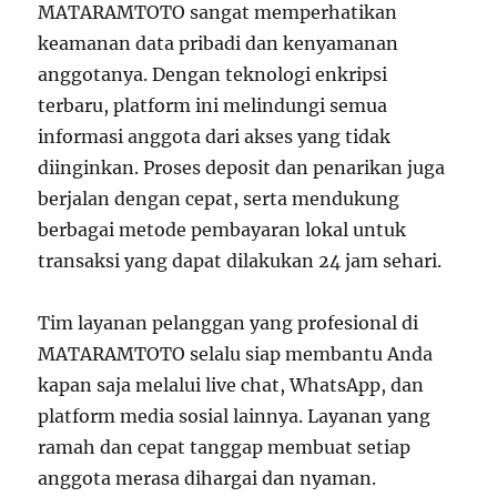
MATARAMTOTO sangat memperhatikan
keamanan data pribadi dan kenyamanan
anggotanya. Dengan teknologi enkripsi
terbaru, platform ini melindungi semua
informasi anggota dari akses yang tidak
diinginkan. Proses deposit dan penarikan juga
berjalan dengan cepat, serta mendukung
berbagai metode pembayaran lokal untuk
transaksi yang dapat dilakukan 24 jam sehari.
Tim layanan pelanggan yang profesional di
MATARAMTOTO selalu siap membantu Anda
kapan saja melalui live chat, WhatsApp, dan
platform media sosial lainnya. Layanan yang
ramah dan cepat tanggap membuat setiap
anggota merasa dihargai dan nyaman.