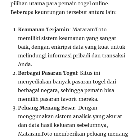
pilihan utama para pemain togel online.
Beberapa keuntungan tersebut antara lain:
Keamanan Terjamin
: MataramToto
memiliki sistem keamanan yang sangat
baik, dengan enkripsi data yang kuat untuk
melindungi informasi pribadi dan transaksi
Anda.
Berbagai Pasaran Togel
: Situs ini
menyediakan banyak pasaran togel dari
berbagai negara, sehingga pemain bisa
memilih pasaran favorit mereka.
Peluang Menang Besar
: Dengan
menggunakan sistem analisis yang akurat
dan data hasil keluaran sebelumnya,
MataramToto memberikan peluang menang