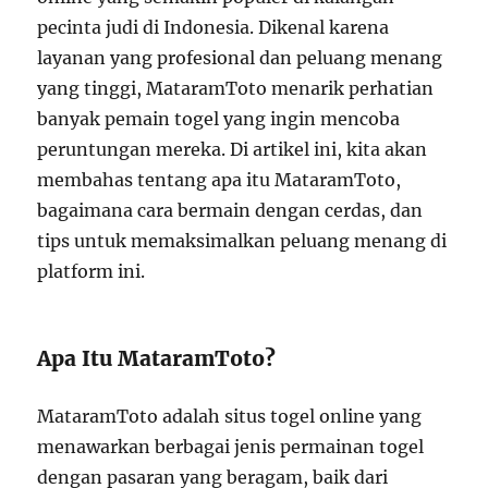
pecinta judi di Indonesia. Dikenal karena
layanan yang profesional dan peluang menang
yang tinggi, MataramToto menarik perhatian
banyak pemain togel yang ingin mencoba
peruntungan mereka. Di artikel ini, kita akan
membahas tentang apa itu MataramToto,
bagaimana cara bermain dengan cerdas, dan
tips untuk memaksimalkan peluang menang di
platform ini.
Apa Itu MataramToto?
MataramToto adalah situs togel online yang
menawarkan berbagai jenis permainan togel
dengan pasaran yang beragam, baik dari