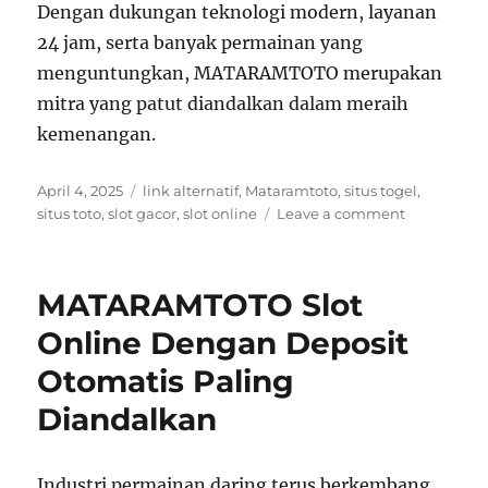
Dengan dukungan teknologi modern, layanan
24 jam, serta banyak permainan yang
menguntungkan, MATARAMTOTO merupakan
mitra yang patut diandalkan dalam meraih
kemenangan.
Posted
Tags
April 4, 2025
link alternatif
,
Mataramtoto
,
situs togel
,
on
on
situs toto
,
slot gacor
,
slot online
Leave a comment
Slot
Gacor
dan
MATARAMTOTO Slot
Togel
Online
Online Dengan Deposit
Lebih
Otomatis Paling
Seru
Bareng
Diandalkan
MATARAMT
Industri permainan daring terus berkembang