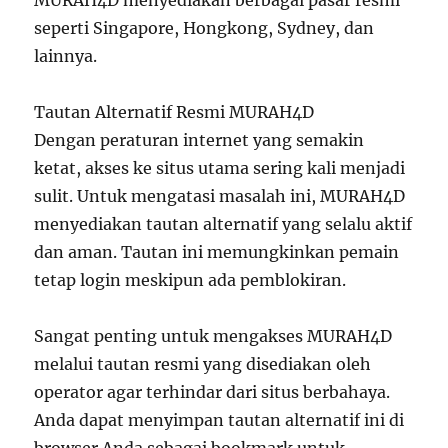
MURAH4D menyediakan berbagai pasar resmi
seperti Singapore, Hongkong, Sydney, dan
lainnya.
Tautan Alternatif Resmi MURAH4D
Dengan peraturan internet yang semakin
ketat, akses ke situs utama sering kali menjadi
sulit. Untuk mengatasi masalah ini, MURAH4D
menyediakan tautan alternatif yang selalu aktif
dan aman. Tautan ini memungkinkan pemain
tetap login meskipun ada pemblokiran.
Sangat penting untuk mengakses MURAH4D
melalui tautan resmi yang disediakan oleh
operator agar terhindar dari situs berbahaya.
Anda dapat menyimpan tautan alternatif ini di