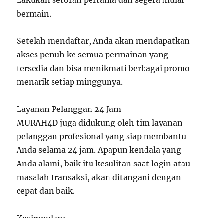
Lakukan setoran pertama dan segera mulai
bermain.
Setelah mendaftar, Anda akan mendapatkan
akses penuh ke semua permainan yang
tersedia dan bisa menikmati berbagai promo
menarik setiap minggunya.
Layanan Pelanggan 24 Jam
MURAH4D juga didukung oleh tim layanan
pelanggan profesional yang siap membantu
Anda selama 24 jam. Apapun kendala yang
Anda alami, baik itu kesulitan saat login atau
masalah transaksi, akan ditangani dengan
cepat dan baik.