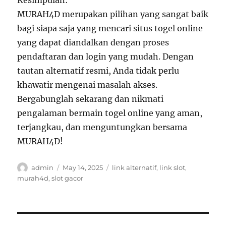
Kesimpulan:
MURAH4D merupakan pilihan yang sangat baik
bagi siapa saja yang mencari situs togel online
yang dapat diandalkan dengan proses
pendaftaran dan login yang mudah. Dengan
tautan alternatif resmi, Anda tidak perlu
khawatir mengenai masalah akses.
Bergabunglah sekarang dan nikmati
pengalaman bermain togel online yang aman,
terjangkau, dan menguntungkan bersama
MURAH4D!
Author
Posted
Tags
admin
May 14, 2025
link alternatif
,
link slot
,
on
murah4d
,
slot gacor