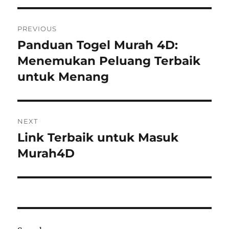
Post
PREVIOUS
navigation
Panduan Togel Murah 4D:
Previous
post:
Menemukan Peluang Terbaik
untuk Menang
NEXT
Link Terbaik untuk Masuk
Next
post:
Murah4D