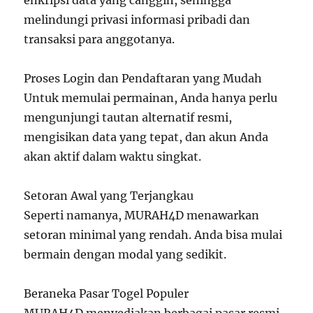
enkripsi data yang canggih, sehingga
melindungi privasi informasi pribadi dan
transaksi para anggotanya.
Proses Login dan Pendaftaran yang Mudah
Untuk memulai permainan, Anda hanya perlu
mengunjungi tautan alternatif resmi,
mengisikan data yang tepat, dan akun Anda
akan aktif dalam waktu singkat.
Setoran Awal yang Terjangkau
Seperti namanya, MURAH4D menawarkan
setoran minimal yang rendah. Anda bisa mulai
bermain dengan modal yang sedikit.
Beraneka Pasar Togel Populer