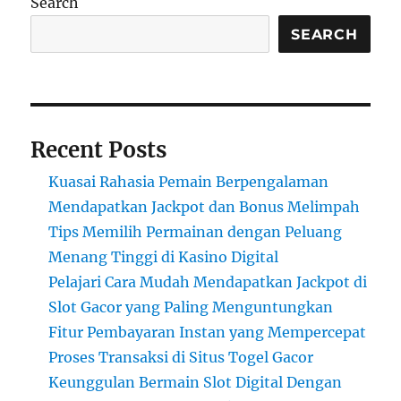
Search
SEARCH
Recent Posts
Kuasai Rahasia Pemain Berpengalaman
Mendapatkan Jackpot dan Bonus Melimpah
Tips Memilih Permainan dengan Peluang
Menang Tinggi di Kasino Digital
Pelajari Cara Mudah Mendapatkan Jackpot di
Slot Gacor yang Paling Menguntungkan
Fitur Pembayaran Instan yang Mempercepat
Proses Transaksi di Situs Togel Gacor
Keunggulan Bermain Slot Digital Dengan