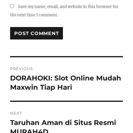
Save my name, email, and website in this browser for
the next time I comment.
Post
PREVIOUS
navigation
DORAHOKI: Slot Online Mudah
Previous
post:
Maxwin Tiap Hari
NEXT
Taruhan Aman di Situs Resmi
Next
post:
MURAH4D