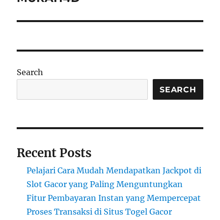
Search
SEARCH
Recent Posts
Pelajari Cara Mudah Mendapatkan Jackpot di
Slot Gacor yang Paling Menguntungkan
Fitur Pembayaran Instan yang Mempercepat
Proses Transaksi di Situs Togel Gacor