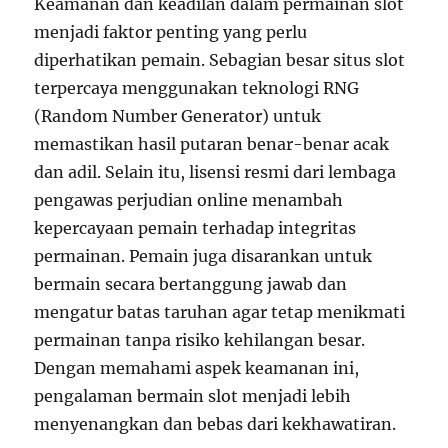
Keamanan dan keadilan dalam permainan slot
menjadi faktor penting yang perlu
diperhatikan pemain. Sebagian besar situs slot
terpercaya menggunakan teknologi RNG
(Random Number Generator) untuk
memastikan hasil putaran benar-benar acak
dan adil. Selain itu, lisensi resmi dari lembaga
pengawas perjudian online menambah
kepercayaan pemain terhadap integritas
permainan. Pemain juga disarankan untuk
bermain secara bertanggung jawab dan
mengatur batas taruhan agar tetap menikmati
permainan tanpa risiko kehilangan besar.
Dengan memahami aspek keamanan ini,
pengalaman bermain slot menjadi lebih
menyenangkan dan bebas dari kekhawatiran.