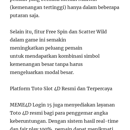
(kemenangan tertinggi) hanya dalam beberapa
putaran saja.
Selain itu, fitur Free Spin dan Scatter Wild
dalam game ini semakin
meningkatkan peluang pemain
untuk mendapatkan kombinasi simbol
kemenangan besar tanpa harus
mengeluarkan modal besar.
Platform Toto Slot 4D Resmi dan Terpercaya
MEME4D Login 15 juga menyediakan layanan
Toto 4D resmi bagi para penggemar angka
keberuntungan. Dengan sistem hasil real-time
dan fair play 100%, pemain dapat menikmati