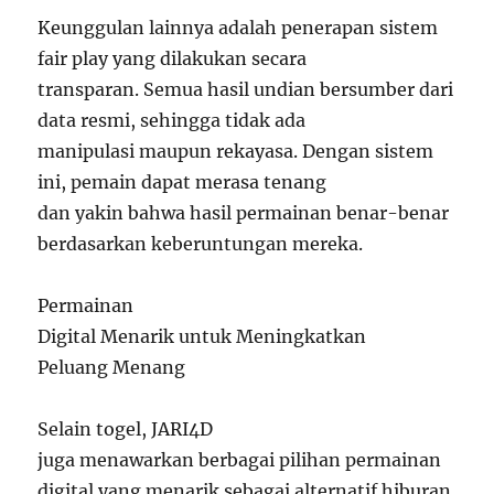
Keunggulan lainnya adalah penerapan sistem
fair play yang dilakukan secara
transparan. Semua hasil undian bersumber dari
data resmi, sehingga tidak ada
manipulasi maupun rekayasa. Dengan sistem
ini, pemain dapat merasa tenang
dan yakin bahwa hasil permainan benar-benar
berdasarkan keberuntungan mereka.
Permainan
Digital Menarik untuk Meningkatkan
Peluang Menang
Selain togel, JARI4D
juga menawarkan berbagai pilihan permainan
digital yang menarik sebagai alternatif hiburan