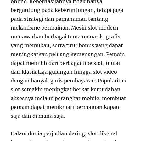
online. Keberhasilannya tidak hanya
bergantung pada keberuntungan, tetapi juga
pada strategi dan pemahaman tentang
mekanisme permainan. Mesin slot modern
menawarkan berbagai tema menarik, grafis
yang memukau, serta fitur bonus yang dapat
meningkatkan peluang kemenangan. Pemain
dapat memilih dari berbagai tipe slot, mulai
dari klasik tiga gulungan hingga slot video
dengan banyak garis pembayaran. Popularitas
slot semakin meningkat berkat kemudahan
aksesnya melalui perangkat mobile, membuat
pemain dapat menikmati permainan kapan
saja dan di mana saja.
Dalam dunia perjudian daring, slot dikenal