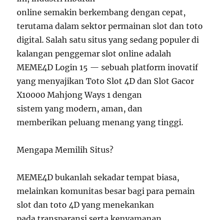
online semakin berkembang dengan cepat,
terutama dalam sektor permainan slot dan toto
digital. Salah satu situs yang sedang populer di
kalangan penggemar slot online adalah
MEME4D Login 15 — sebuah platform inovatif
yang menyajikan Toto Slot 4D dan Slot Gacor
X10000 Mahjong Ways 1 dengan
sistem yang modern, aman, dan
memberikan peluang menang yang tinggi.
Mengapa Memilih Situs?
MEME4D bukanlah sekadar tempat biasa,
melainkan komunitas besar bagi para pemain
slot dan toto 4D yang menekankan
pada transparansi serta kenyamanan