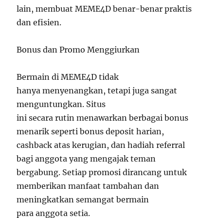
lain, membuat MEME4D benar-benar praktis
dan efisien.
Bonus dan Promo Menggiurkan
Bermain di MEME4D tidak
hanya menyenangkan, tetapi juga sangat
menguntungkan. Situs
ini secara rutin menawarkan berbagai bonus
menarik seperti bonus deposit harian,
cashback atas kerugian, dan hadiah referral
bagi anggota yang mengajak teman
bergabung. Setiap promosi dirancang untuk
memberikan manfaat tambahan dan
meningkatkan semangat bermain
para anggota setia.