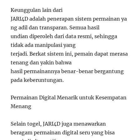
Keunggulan lain dari
JARI4D adalah penerapan sistem permainan ya
ng adil dan transparan. Semua hasil
undian diperoleh dari data resmi, sehingga
tidak ada manipulasi yang
terjadi. Berkat sistem ini, pemain dapat merasa
tenang dan yakin bahwa
hasil permainannya benar-benar bergantung
pada keberuntungan.
Permainan Digital Menarik untuk Kesempatan
Menang
Selain togel, JARI4D juga menawarkan
beragam permainan digital seru yang bisa