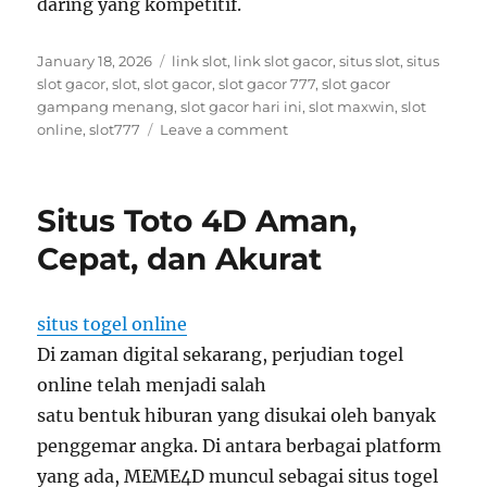
daring yang kompetitif.
Posted
Tags
January 18, 2026
link slot
,
link slot gacor
,
situs slot
,
situs
on
slot gacor
,
slot
,
slot gacor
,
slot gacor 777
,
slot gacor
gampang menang
,
slot gacor hari ini
,
slot maxwin
,
slot
on
online
,
slot777
Leave a comment
Slot
Gacor
Paling
Situs Toto 4D Aman,
Menguntungkan
Saat
Cepat, dan Akurat
Ini
situs togel online
Di zaman digital sekarang, perjudian togel
online telah menjadi salah
satu bentuk hiburan yang disukai oleh banyak
penggemar angka. Di antara berbagai platform
yang ada, MEME4D muncul sebagai situs togel