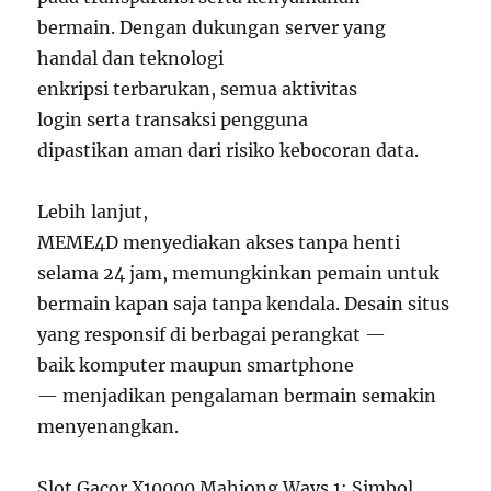
bermain. Dengan dukungan server yang
handal dan teknologi
enkripsi terbarukan, semua aktivitas
login serta transaksi pengguna
dipastikan aman dari risiko kebocoran data.
Lebih lanjut,
MEME4D menyediakan akses tanpa henti
selama 24 jam, memungkinkan pemain untuk
bermain kapan saja tanpa kendala. Desain situs
yang responsif di berbagai perangkat —
baik komputer maupun smartphone
— menjadikan pengalaman bermain semakin
menyenangkan.
Slot Gacor X10000 Mahjong Ways 1: Simbol