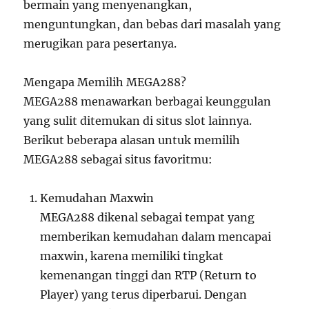
bermain yang menyenangkan,
menguntungkan, dan bebas dari masalah yang
merugikan para pesertanya.
Mengapa Memilih MEGA288?
MEGA288 menawarkan berbagai keunggulan
yang sulit ditemukan di situs slot lainnya.
Berikut beberapa alasan untuk memilih
MEGA288 sebagai situs favoritmu:
Kemudahan Maxwin
MEGA288 dikenal sebagai tempat yang
memberikan kemudahan dalam mencapai
maxwin, karena memiliki tingkat
kemenangan tinggi dan RTP (Return to
Player) yang terus diperbarui. Dengan