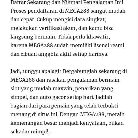
Daftar Sekarang dan Nikmati Pengalaman Ini!
Proses pendaftaran di MEGA288 sangat mudah
dan cepat. Cukup mengisi data singkat,
melakukan verifikasi akun, dan kamu bisa
langsung bermain. Tidak perlu khawatir,
karena MEGA288 sudah memiliki lisensi resmi
dan ribuan anggota aktif setiap harinya.
Jadi, tunggu apalagi? Bergabunglah sekarang di
MEGA288 dan rasakan pengalaman bermain
slot yang mudah maxwin, penarikan yang
simpel, dan auto gacor setiap hari. Jadilah
bagian dari para pemain yang telah terbukti
menang di situs ini. Dengan MEGA288, meraih
kemenangan besar menjadi kenyataan, bukan
sekadar mimpi!.