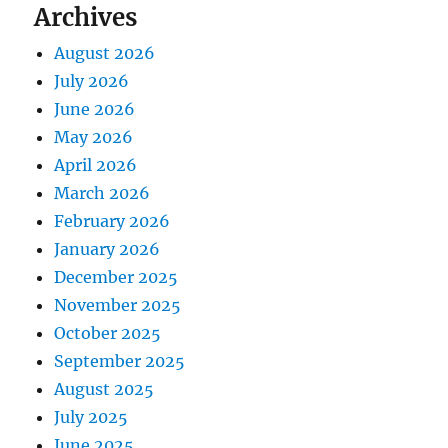
Archives
August 2026
July 2026
June 2026
May 2026
April 2026
March 2026
February 2026
January 2026
December 2025
November 2025
October 2025
September 2025
August 2025
July 2025
June 2025