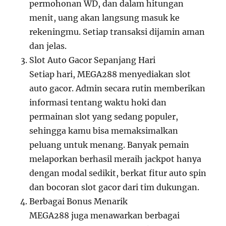
permohonan WD, dan dalam hitungan
menit, uang akan langsung masuk ke
rekeningmu. Setiap transaksi dijamin aman
dan jelas.
Slot Auto Gacor Sepanjang Hari
Setiap hari, MEGA288 menyediakan slot
auto gacor. Admin secara rutin memberikan
informasi tentang waktu hoki dan
permainan slot yang sedang populer,
sehingga kamu bisa memaksimalkan
peluang untuk menang. Banyak pemain
melaporkan berhasil meraih jackpot hanya
dengan modal sedikit, berkat fitur auto spin
dan bocoran slot gacor dari tim dukungan.
Berbagai Bonus Menarik
MEGA288 juga menawarkan berbagai