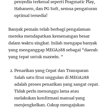
penyedia terkenal seperti Pragmatic Play,
Habanero, dan PG Soft, semua pengaturan
optimal tersedia!
Banyak pemain telah berbagi pengalaman
mereka mendapatkan kemenangan besar
dalam waktu singkat. Inilah mengapa banyak
yang menganggap MEGA288 sebagai “daerah
yang tepat untuk maxwin. ”
Penarikan yang Cepat dan Transparan
Salah satu fitur unggulan di MEGA288
adalah proses penarikan yang sangat cepat.
Tidak perlu menunggu lama atau
melakukan konfirmasi manual yang
menjengkelkan. Cukup mengajukan