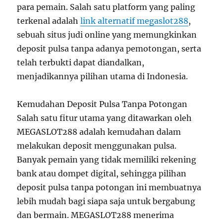
para pemain. Salah satu platform yang paling
terkenal adalah
link alternatif megaslot288
,
sebuah situs judi online yang memungkinkan
deposit pulsa tanpa adanya pemotongan, serta
telah terbukti dapat diandalkan,
menjadikannya pilihan utama di Indonesia.
Kemudahan Deposit Pulsa Tanpa Potongan
Salah satu fitur utama yang ditawarkan oleh
MEGASLOT288 adalah kemudahan dalam
melakukan deposit menggunakan pulsa.
Banyak pemain yang tidak memiliki rekening
bank atau dompet digital, sehingga pilihan
deposit pulsa tanpa potongan ini membuatnya
lebih mudah bagi siapa saja untuk bergabung
dan bermain. MEGASLOT288 menerima