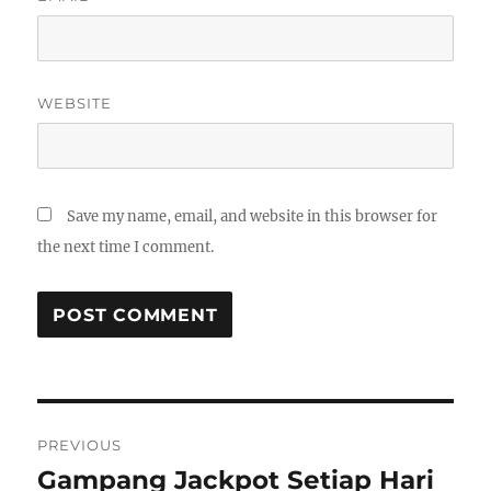
WEBSITE
Save my name, email, and website in this browser for
the next time I comment.
Post
PREVIOUS
navigation
Gampang Jackpot Setiap Hari
Previous