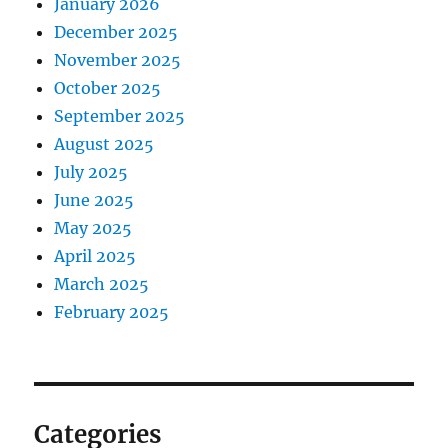
January 2026
December 2025
November 2025
October 2025
September 2025
August 2025
July 2025
June 2025
May 2025
April 2025
March 2025
February 2025
Categories