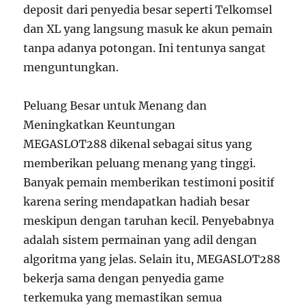
deposit dari penyedia besar seperti Telkomsel
dan XL yang langsung masuk ke akun pemain
tanpa adanya potongan. Ini tentunya sangat
menguntungkan.
Peluang Besar untuk Menang dan
Meningkatkan Keuntungan
MEGASLOT288 dikenal sebagai situs yang
memberikan peluang menang yang tinggi.
Banyak pemain memberikan testimoni positif
karena sering mendapatkan hadiah besar
meskipun dengan taruhan kecil. Penyebabnya
adalah sistem permainan yang adil dengan
algoritma yang jelas. Selain itu, MEGASLOT288
bekerja sama dengan penyedia game
terkemuka yang memastikan semua