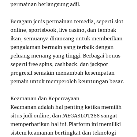
permainan berlangsung adil.
Beragam jenis permainan tersedia, seperti slot
online, sportsbook, live casino, dan tembak
ikan, semuanya dirancang untuk memberikan
pengalaman bermain yang terbaik dengan
peluang menang yang tinggi. Berbagai bonus
seperti free spins, cashback, dan jackpot
progresif semakin menambah kesempatan
pemain untuk memperoleh keuntungan besar.
Keamanan dan Kepercayaan
Keamanan adalah hal penting ketika memilih
situs judi online, dan MEGASLOT288 sangat
memperhatikan hal ini. Platform ini memiliki
sistem keamanan bertingkat dan teknologi