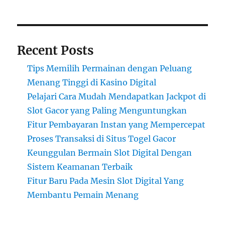
Recent Posts
Tips Memilih Permainan dengan Peluang
Menang Tinggi di Kasino Digital
Pelajari Cara Mudah Mendapatkan Jackpot di
Slot Gacor yang Paling Menguntungkan
Fitur Pembayaran Instan yang Mempercepat
Proses Transaksi di Situs Togel Gacor
Keunggulan Bermain Slot Digital Dengan
Sistem Keamanan Terbaik
Fitur Baru Pada Mesin Slot Digital Yang
Membantu Pemain Menang