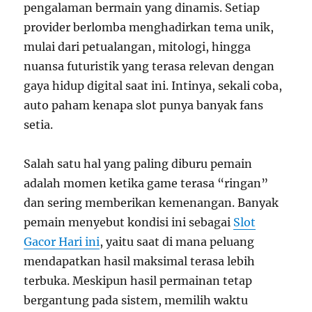
pengalaman bermain yang dinamis. Setiap
provider berlomba menghadirkan tema unik,
mulai dari petualangan, mitologi, hingga
nuansa futuristik yang terasa relevan dengan
gaya hidup digital saat ini. Intinya, sekali coba,
auto paham kenapa slot punya banyak fans
setia.
Salah satu hal yang paling diburu pemain
adalah momen ketika game terasa “ringan”
dan sering memberikan kemenangan. Banyak
pemain menyebut kondisi ini sebagai
Slot
Gacor Hari ini
, yaitu saat di mana peluang
mendapatkan hasil maksimal terasa lebih
terbuka. Meskipun hasil permainan tetap
bergantung pada sistem, memilih waktu