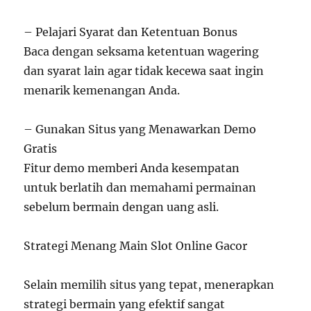
– Pelajari Syarat dan Ketentuan Bonus
Baca dengan seksama ketentuan wagering
dan syarat lain agar tidak kecewa saat ingin
menarik kemenangan Anda.
– Gunakan Situs yang Menawarkan Demo
Gratis
Fitur demo memberi Anda kesempatan
untuk berlatih dan memahami permainan
sebelum bermain dengan uang asli.
Strategi Menang Main Slot Online Gacor
Selain memilih situs yang tepat, menerapkan
strategi bermain yang efektif sangat