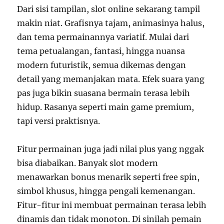
Dari sisi tampilan, slot online sekarang tampil
makin niat. Grafisnya tajam, animasinya halus,
dan tema permainannya variatif. Mulai dari
tema petualangan, fantasi, hingga nuansa
modern futuristik, semua dikemas dengan
detail yang memanjakan mata. Efek suara yang
pas juga bikin suasana bermain terasa lebih
hidup. Rasanya seperti main game premium,
tapi versi praktisnya.
Fitur permainan juga jadi nilai plus yang nggak
bisa diabaikan. Banyak slot modern
menawarkan bonus menarik seperti free spin,
simbol khusus, hingga pengali kemenangan.
Fitur-fitur ini membuat permainan terasa lebih
dinamis dan tidak monoton. Di sinilah pemain