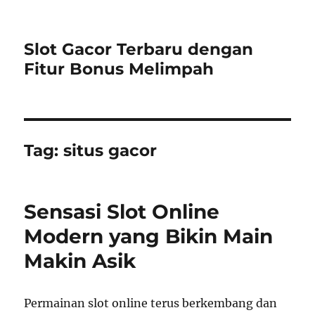
Slot Gacor Terbaru dengan
Fitur Bonus Melimpah
Tag:
situs gacor
Sensasi Slot Online
Modern yang Bikin Main
Makin Asik
Permainan slot online terus berkembang dan