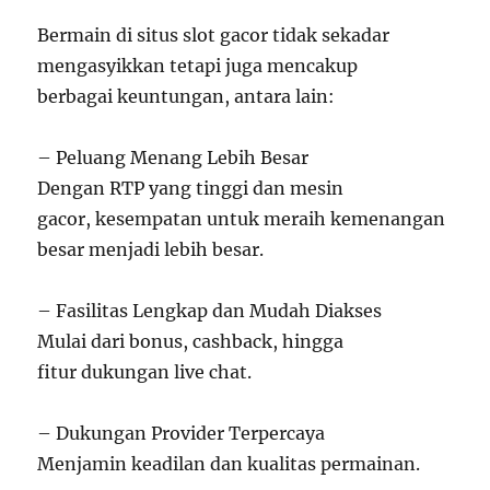
Bermain di situs slot gacor tidak sekadar
mengasyikkan tetapi juga mencakup
berbagai keuntungan, antara lain:
– Peluang Menang Lebih Besar
Dengan RTP yang tinggi dan mesin
gacor, kesempatan untuk meraih kemenangan
besar menjadi lebih besar.
– Fasilitas Lengkap dan Mudah Diakses
Mulai dari bonus, cashback, hingga
fitur dukungan live chat.
– Dukungan Provider Terpercaya
Menjamin keadilan dan kualitas permainan.