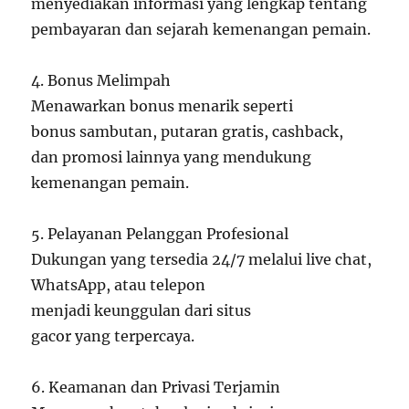
menyediakan informasi yang lengkap tentang
pembayaran dan sejarah kemenangan pemain.
4. Bonus Melimpah
Menawarkan bonus menarik seperti
bonus sambutan, putaran gratis, cashback,
dan promosi lainnya yang mendukung
kemenangan pemain.
5. Pelayanan Pelanggan Profesional
Dukungan yang tersedia 24/7 melalui live chat,
WhatsApp, atau telepon
menjadi keunggulan dari situs
gacor yang terpercaya.
6. Keamanan dan Privasi Terjamin