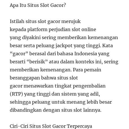
Apa Itu Situs Slot Gacor?
Istilah situs slot gacor merujuk
kepada platform perjudian slot online
yang diyakini sering memberikan kemenangan
besar serta peluang jackpot yang tinggi. Kata
“gacor” berasal dari bahasa Indonesia yang
berarti “berisik” atau dalam konteks ini, sering
memberikan kemenangan. Para pemain
beranggapan bahwa situs slot
gacor menawarkan tingkat pengembalian
(RTP) yang tinggi dan sistem yang adil,
sehingga peluang untuk menang lebih besar
dibandingkan dengan situs slot lainnya.
Ciri-Ciri Situs Slot Gacor Terpercaya