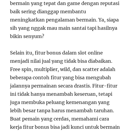
bermain yang tepat dan game dengan reputasi
baik sering dianggap membantu
meningkatkan pengalaman bermain. Ya, siapa
sih yang nggak mau main santai tapi hasilnya
bikin senyum?
Selain itu, fitur bonus dalam slot online
menjadi nilai jual yang tidak bisa diabaikan.
Free spin, multiplier, wild, dan scatter adalah
beberapa contoh fitur yang bisa mengubah
jalannya permainan secara drastis. Fitur-fitur
ini tidak hanya menambah keseruan, tetapi
juga membuka peluang kemenangan yang
lebih besar tanpa harus menambah taruhan.
Buat pemain yang cerdas, memahami cara
kerja fitur bonus bisa jadi kunci untuk bermain