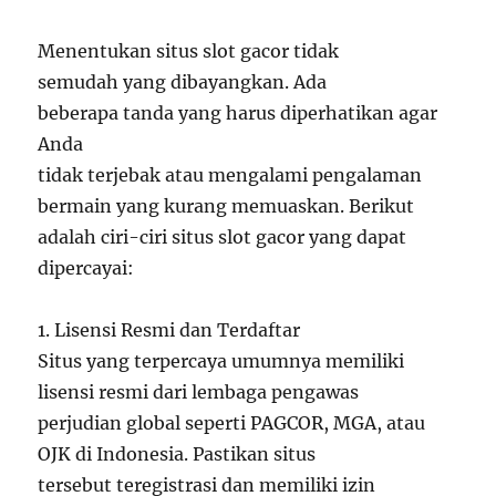
Menentukan situs slot gacor tidak
semudah yang dibayangkan. Ada
beberapa tanda yang harus diperhatikan agar
Anda
tidak terjebak atau mengalami pengalaman
bermain yang kurang memuaskan. Berikut
adalah ciri-ciri situs slot gacor yang dapat
dipercayai:
1. Lisensi Resmi dan Terdaftar
Situs yang terpercaya umumnya memiliki
lisensi resmi dari lembaga pengawas
perjudian global seperti PAGCOR, MGA, atau
OJK di Indonesia. Pastikan situs
tersebut teregistrasi dan memiliki izin