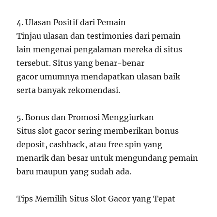
4. Ulasan Positif dari Pemain
Tinjau ulasan dan testimonies dari pemain
lain mengenai pengalaman mereka di situs
tersebut. Situs yang benar-benar
gacor umumnya mendapatkan ulasan baik
serta banyak rekomendasi.
5. Bonus dan Promosi Menggiurkan
Situs slot gacor sering memberikan bonus
deposit, cashback, atau free spin yang
menarik dan besar untuk mengundang pemain
baru maupun yang sudah ada.
Tips Memilih Situs Slot Gacor yang Tepat