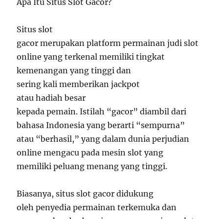
Apa Itu Situs Slot Gacor?
Situs slot
gacor merupakan platform permainan judi slot
online yang terkenal memiliki tingkat
kemenangan yang tinggi dan
sering kali memberikan jackpot
atau hadiah besar
kepada pemain. Istilah “gacor” diambil dari
bahasa Indonesia yang berarti “sempurna”
atau “berhasil,” yang dalam dunia perjudian
online mengacu pada mesin slot yang
memiliki peluang menang yang tinggi.
Biasanya, situs slot gacor didukung
oleh penyedia permainan terkemuka dan