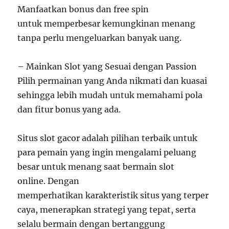
Manfaatkan bonus dan free spin
untuk memperbesar kemungkinan menang
tanpa perlu mengeluarkan banyak uang.
– Mainkan Slot yang Sesuai dengan Passion
Pilih permainan yang Anda nikmati dan kuasai
sehingga lebih mudah untuk memahami pola
dan fitur bonus yang ada.
Situs slot gacor adalah pilihan terbaik untuk
para pemain yang ingin mengalami peluang
besar untuk menang saat bermain slot
online. Dengan
memperhatikan karakteristik situs yang terper
caya, menerapkan strategi yang tepat, serta
selalu bermain dengan bertanggung