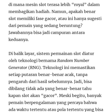
di mana mesin slot terasa lebih “royal” dalam
membagikan hadiah. Namun, apakah benar
slot memiliki fase gacor, atau ini hanya sugesti
dari pemain yang sedang beruntung?
Jawabannya bisa jadi campuran antara
keduanya.
Di balik layar, sistem permainan slot diatur
oleh teknologi bernama
Random Number
Generator
(RNG). Teknologi ini memastikan
setiap putaran benar-benar acak, tanpa
pengaruh dari hasil sebelumnya. Jadi, bisa
dibilang tidak ada yang benar-benar tahu
kapan slot akan “gacor”. Meski begitu, banyak
pemain berpengalaman yang percaya bahwa
ada waktu tertentu atau pola tertentu yang bisa