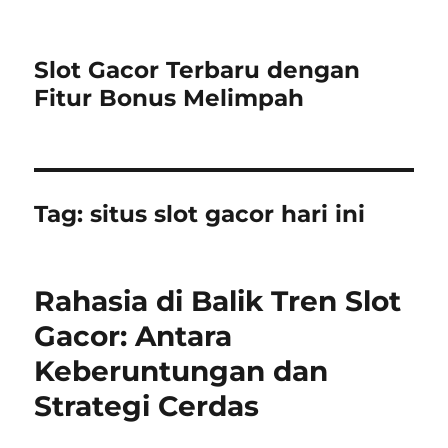
Slot Gacor Terbaru dengan
Fitur Bonus Melimpah
Tag:
situs slot gacor hari ini
Rahasia di Balik Tren Slot
Gacor: Antara
Keberuntungan dan
Strategi Cerdas