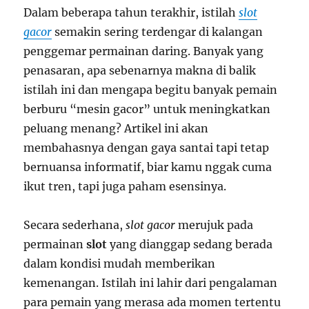
Dalam beberapa tahun terakhir, istilah
slot
gacor
semakin sering terdengar di kalangan
penggemar permainan daring. Banyak yang
penasaran, apa sebenarnya makna di balik
istilah ini dan mengapa begitu banyak pemain
berburu “mesin gacor” untuk meningkatkan
peluang menang? Artikel ini akan
membahasnya dengan gaya santai tapi tetap
bernuansa informatif, biar kamu nggak cuma
ikut tren, tapi juga paham esensinya.
Secara sederhana,
slot gacor
merujuk pada
permainan
slot
yang dianggap sedang berada
dalam kondisi mudah memberikan
kemenangan. Istilah ini lahir dari pengalaman
para pemain yang merasa ada momen tertentu