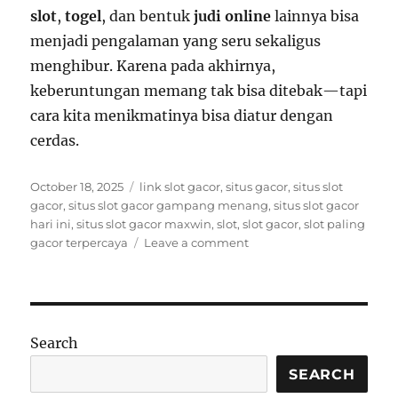
slot
,
togel
, dan bentuk
judi online
lainnya bisa
menjadi pengalaman yang seru sekaligus
menghibur. Karena pada akhirnya,
keberuntungan memang tak bisa ditebak—tapi
cara kita menikmatinya bisa diatur dengan
cerdas.
Posted
Tags
October 18, 2025
link slot gacor
,
situs gacor
,
situs slot
on
gacor
,
situs slot gacor gampang menang
,
situs slot gacor
hari ini
,
situs slot gacor maxwin
,
slot
,
slot gacor
,
slot paling
on
gacor terpercaya
Leave a comment
Rahasia
di
Balik
Tren
Slot
Search
Gacor:
Antara
SEARCH
Keberuntungan