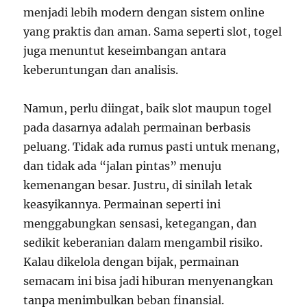
menjadi lebih modern dengan sistem online
yang praktis dan aman. Sama seperti slot, togel
juga menuntut keseimbangan antara
keberuntungan dan analisis.
Namun, perlu diingat, baik slot maupun togel
pada dasarnya adalah permainan berbasis
peluang. Tidak ada rumus pasti untuk menang,
dan tidak ada “jalan pintas” menuju
kemenangan besar. Justru, di sinilah letak
keasyikannya. Permainan seperti ini
menggabungkan sensasi, ketegangan, dan
sedikit keberanian dalam mengambil risiko.
Kalau dikelola dengan bijak, permainan
semacam ini bisa jadi hiburan menyenangkan
tanpa menimbulkan beban finansial.