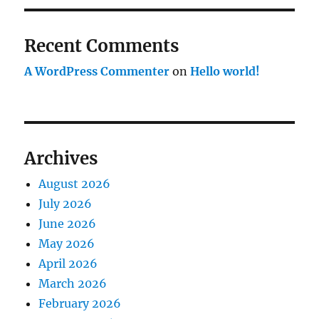
Recent Comments
A WordPress Commenter
on
Hello world!
Archives
August 2026
July 2026
June 2026
May 2026
April 2026
March 2026
February 2026