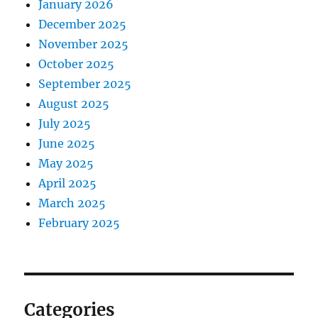
January 2026
December 2025
November 2025
October 2025
September 2025
August 2025
July 2025
June 2025
May 2025
April 2025
March 2025
February 2025
Categories