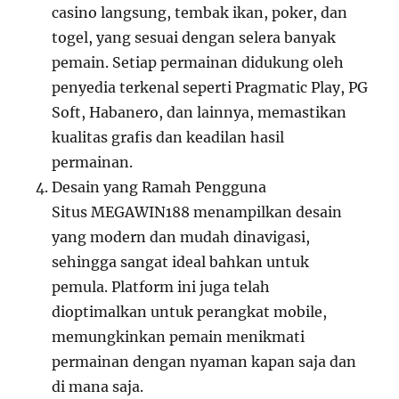
casino langsung, tembak ikan, poker, dan
togel, yang sesuai dengan selera banyak
pemain. Setiap permainan didukung oleh
penyedia terkenal seperti Pragmatic Play, PG
Soft, Habanero, dan lainnya, memastikan
kualitas grafis dan keadilan hasil
permainan.
Desain yang Ramah Pengguna
Situs MEGAWIN188 menampilkan desain
yang modern dan mudah dinavigasi,
sehingga sangat ideal bahkan untuk
pemula. Platform ini juga telah
dioptimalkan untuk perangkat mobile,
memungkinkan pemain menikmati
permainan dengan nyaman kapan saja dan
di mana saja.