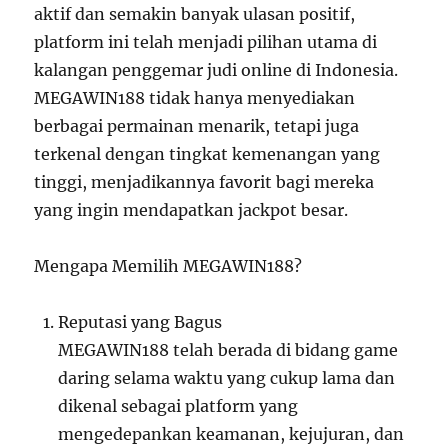
aktif dan semakin banyak ulasan positif,
platform ini telah menjadi pilihan utama di
kalangan penggemar judi online di Indonesia.
MEGAWIN188 tidak hanya menyediakan
berbagai permainan menarik, tetapi juga
terkenal dengan tingkat kemenangan yang
tinggi, menjadikannya favorit bagi mereka
yang ingin mendapatkan jackpot besar.
Mengapa Memilih MEGAWIN188?
Reputasi yang Bagus
MEGAWIN188 telah berada di bidang game
daring selama waktu yang cukup lama dan
dikenal sebagai platform yang
mengedepankan keamanan, kejujuran, dan