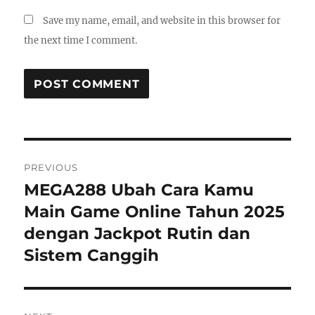
Save my name, email, and website in this browser for
the next time I comment.
Post
PREVIOUS
navigation
MEGA288 Ubah Cara Kamu
Previous
post:
Main Game Online Tahun 2025
dengan Jackpot Rutin dan
Sistem Canggih