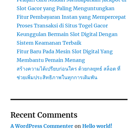
Slot Gacor yang Paling Menguntungkan
Fitur Pembayaran Instan yang Mempercepat
Proses Transaksi di Situs Togel Gacor
Keunggulan Bermain Slot Digital Dengan
Sistem Keamanan Terbaik
Fitur Baru Pada Mesin Slot Digital Yang
Membantu Pemain Menang
สร้างความได้เปรียบก่อนใคร ด้วยกลยุทธ์ สล็อต ที่
ช่วยเพิ่มประสิทธิภาพในทุกการเดิมพัน
Recent Comments
A WordPress Commenter
on
Hello world!