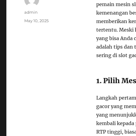
pemain mesin sl
Author
admin
kemenangan besa
Posted
May 10, 2025
memberikan keme
on
tertentu. Meski 
yang bisa Anda 
adalah tips dan
sering di slot ga
1. Pilih Me
Langkah pertama
gacor yang memil
yang menunjukka
kembali kepada
RTP tinggi, bia