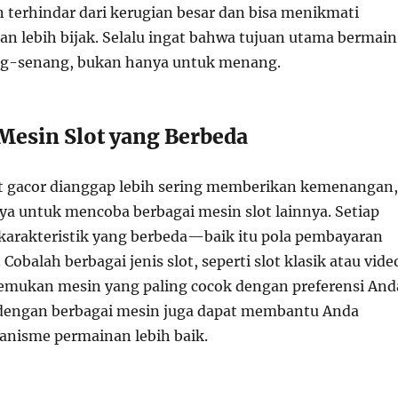
n terhindar dari kerugian besar dan bisa menikmati
n lebih bijak. Selalu ingat bahwa tujuan utama bermain
ng-senang, bukan hanya untuk menang.
 Mesin Slot yang Berbeda
t gacor dianggap lebih sering memberikan kemenangan,
nya untuk mencoba berbagai mesin slot lainnya. Setiap
karakteristik yang berbeda—baik itu pola pembayaran
 Cobalah berbagai jenis slot, seperti slot klasik atau vide
emukan mesin yang paling cocok dengan preferensi And
dengan berbagai mesin juga dapat membantu Anda
isme permainan lebih baik.