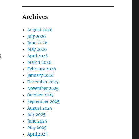
Archives
August 2026
July 2026
June 2026
May 2026
i
April 2026
March 2026
February 2026
January 2026
December 2025
November 2025
October 2025
September 2025
August 2025
July 2025
June 2025
May 2025
April 2025