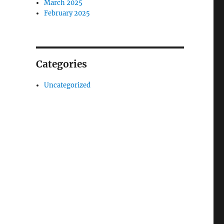
March 2025
February 2025
Categories
Uncategorized