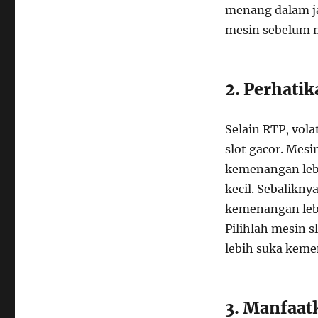
menang dalam ja
mesin sebelum m
2. Perhatik
Selain RTP, vol
slot gacor. Mes
kemenangan leb
kecil. Sebalikny
kemenangan lebi
Pilihlah mesin 
lebih suka keme
3. Manfaat