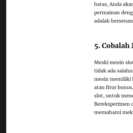
batas, Anda aka
permainan denga
adalah bersena
5. Cobalah
Meski mesin slo
tidak ada salah
mesin memiliki 
atau fitur bonus.
slot, untuk men
Bereksperimen 
memahami mekan