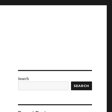
Search
SEARCH