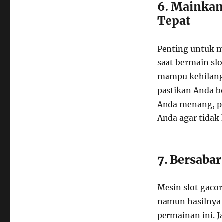
6. Mainkan
Tepat
Penting untuk 
saat bermain sl
mampu kehilang
pastikan Anda be
Anda menang, p
Anda agar tidak
7. Bersaba
Mesin slot gac
namun hasilnya 
permainan ini. 