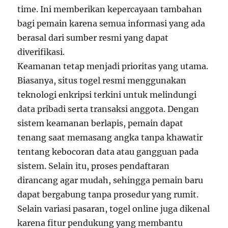
time. Ini memberikan kepercayaan tambahan
bagi pemain karena semua informasi yang ada
berasal dari sumber resmi yang dapat
diverifikasi.
Keamanan tetap menjadi prioritas yang utama.
Biasanya, situs togel resmi menggunakan
teknologi enkripsi terkini untuk melindungi
data pribadi serta transaksi anggota. Dengan
sistem keamanan berlapis, pemain dapat
tenang saat memasang angka tanpa khawatir
tentang kebocoran data atau gangguan pada
sistem. Selain itu, proses pendaftaran
dirancang agar mudah, sehingga pemain baru
dapat bergabung tanpa prosedur yang rumit.
Selain variasi pasaran, togel online juga dikenal
karena fitur pendukung yang membantu