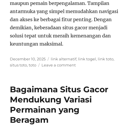
maupun pemain berpengalaman. Tampilan
antarmuka yang simpel memudahkan navigasi
dan akses ke berbagai fitur penting. Dengan
demikian, keberadaan situs gacor menjadi
solusi tepat untuk meraih kemenangan dan
keuntungan maksimal.
Posted
Tags
December 10, 2025
link alternatif
,
link togel
,
link toto
,
on
on
situs toto
,
toto
Leave a comment
Pengaruh
Reputasi
Situs
Bagaimana Situs Gacor
Gacor
terhadap
Mendukung Variasi
Kepercayaan
Permainan yang
Pemain
Beragam