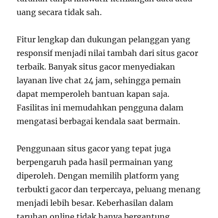
uang secara tidak sah.
Fitur lengkap dan dukungan pelanggan yang
responsif menjadi nilai tambah dari situs gacor
terbaik. Banyak situs gacor menyediakan
layanan live chat 24 jam, sehingga pemain
dapat memperoleh bantuan kapan saja.
Fasilitas ini memudahkan pengguna dalam
mengatasi berbagai kendala saat bermain.
Penggunaan situs gacor yang tepat juga
berpengaruh pada hasil permainan yang
diperoleh. Dengan memilih platform yang
terbukti gacor dan terpercaya, peluang menang
menjadi lebih besar. Keberhasilan dalam
taruhan online tidak hanya bergantung