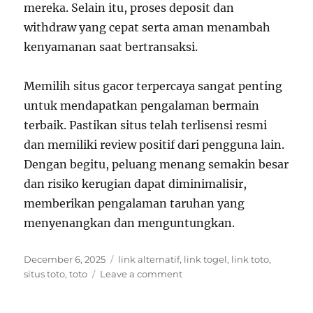
mereka. Selain itu, proses deposit dan
withdraw yang cepat serta aman menambah
kenyamanan saat bertransaksi.
Memilih situs gacor terpercaya sangat penting
untuk mendapatkan pengalaman bermain
terbaik. Pastikan situs telah terlisensi resmi
dan memiliki review positif dari pengguna lain.
Dengan begitu, peluang menang semakin besar
dan risiko kerugian dapat diminimalisir,
memberikan pengalaman taruhan yang
menyenangkan dan menguntungkan.
Posted
Tags
December 6, 2025
link alternatif
,
link togel
,
link toto
,
on
on
situs toto
,
toto
Leave a comment
Kualitas
Antarmuka