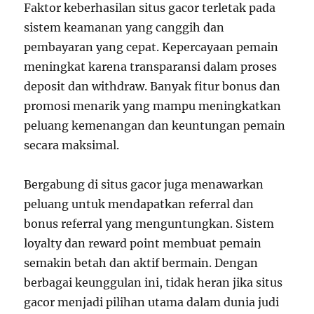
Faktor keberhasilan situs gacor terletak pada
sistem keamanan yang canggih dan
pembayaran yang cepat. Kepercayaan pemain
meningkat karena transparansi dalam proses
deposit dan withdraw. Banyak fitur bonus dan
promosi menarik yang mampu meningkatkan
peluang kemenangan dan keuntungan pemain
secara maksimal.
Bergabung di situs gacor juga menawarkan
peluang untuk mendapatkan referral dan
bonus referral yang menguntungkan. Sistem
loyalty dan reward point membuat pemain
semakin betah dan aktif bermain. Dengan
berbagai keunggulan ini, tidak heran jika situs
gacor menjadi pilihan utama dalam dunia judi