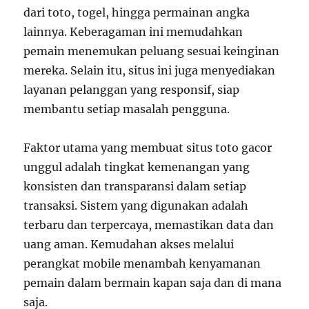
dari toto, togel, hingga permainan angka
lainnya. Keberagaman ini memudahkan
pemain menemukan peluang sesuai keinginan
mereka. Selain itu, situs ini juga menyediakan
layanan pelanggan yang responsif, siap
membantu setiap masalah pengguna.
Faktor utama yang membuat situs toto gacor
unggul adalah tingkat kemenangan yang
konsisten dan transparansi dalam setiap
transaksi. Sistem yang digunakan adalah
terbaru dan terpercaya, memastikan data dan
uang aman. Kemudahan akses melalui
perangkat mobile menambah kenyamanan
pemain dalam bermain kapan saja dan di mana
saja.