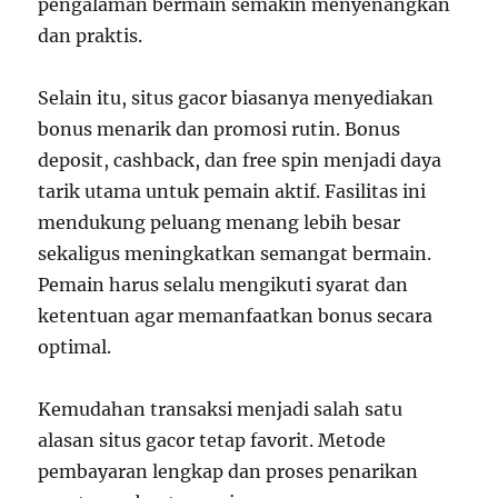
pengalaman bermain semakin menyenangkan
dan praktis.
Selain itu, situs gacor biasanya menyediakan
bonus menarik dan promosi rutin. Bonus
deposit, cashback, dan free spin menjadi daya
tarik utama untuk pemain aktif. Fasilitas ini
mendukung peluang menang lebih besar
sekaligus meningkatkan semangat bermain.
Pemain harus selalu mengikuti syarat dan
ketentuan agar memanfaatkan bonus secara
optimal.
Kemudahan transaksi menjadi salah satu
alasan situs gacor tetap favorit. Metode
pembayaran lengkap dan proses penarikan