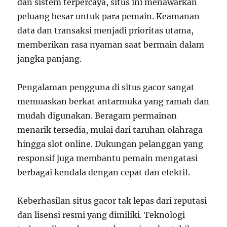
dan sistem terpercaya, situs ini menawarkan
peluang besar untuk para pemain. Keamanan
data dan transaksi menjadi prioritas utama,
memberikan rasa nyaman saat bermain dalam
jangka panjang.
Pengalaman pengguna di situs gacor sangat
memuaskan berkat antarmuka yang ramah dan
mudah digunakan. Beragam permainan
menarik tersedia, mulai dari taruhan olahraga
hingga slot online. Dukungan pelanggan yang
responsif juga membantu pemain mengatasi
berbagai kendala dengan cepat dan efektif.
Keberhasilan situs gacor tak lepas dari reputasi
dan lisensi resmi yang dimiliki. Teknologi