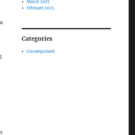
March 2025
February 2025
sa
Categories
Uncategorized
g
m