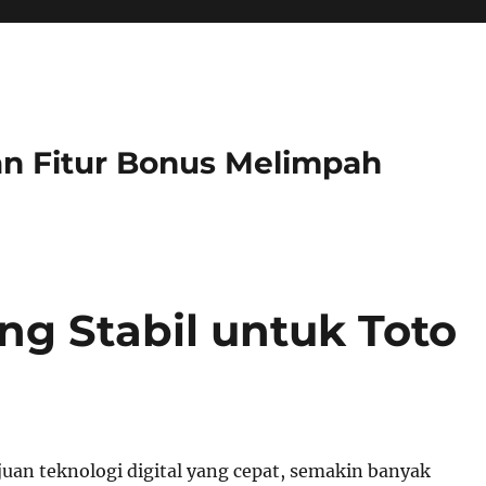
an Fitur Bonus Melimpah
ng Stabil untuk Toto
uan teknologi digital yang cepat, semakin banyak