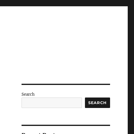
Search
SEARCH