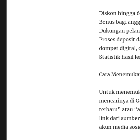
Diskon hingga 
Bonus bagi angg
Dukungan pelang
Proses deposit 
dompet digital, 
Statistik hasil
Cara Menemukan
Untuk menemukan
mencarinya di G
terbaru” atau “a
link dari sumber
akun media sosi