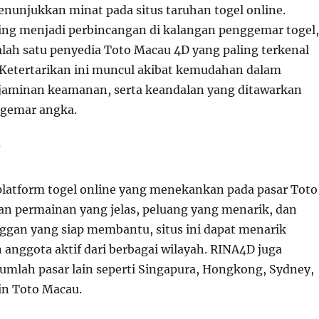
enunjukkan minat pada situs taruhan togel online.
ring menjadi perbincangan di kalangan penggemar togel,
alah satu penyedia Toto Macau 4D yang paling terkenal
Ketertarikan ini muncul akibat kemudahan dalam
jaminan keamanan, serta keandalan yang ditawarkan
ggemar angka.
?
latform togel online yang menekankan pada pasar Toto
n permainan yang jelas, peluang yang menarik, dan
ggan yang siap membantu, situs ini dapat menarik
 anggota aktif dari berbagai wilayah. RINA4D juga
mlah pasar lain seperti Singapura, Hongkong, Sydney,
ain Toto Macau.