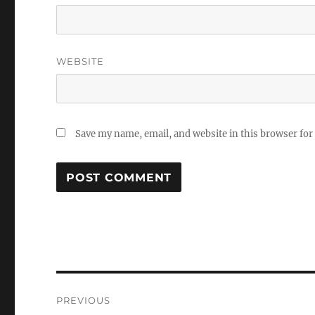
WEBSITE
Save my name, email, and website in this browser for
Post
PREVIOUS