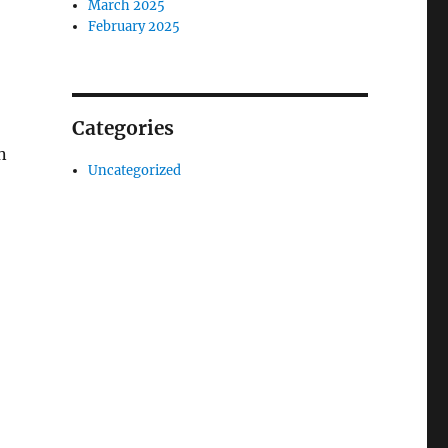
March 2025
February 2025
Categories
n
Uncategorized