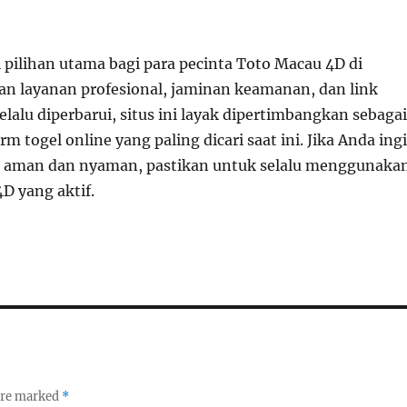
pilihan utama bagi para pecinta Toto Macau 4D di
an layanan profesional, jaminan keamanan, dan link
selalu diperbarui, situs ini layak dipertimbangkan sebagai
rm togel online yang paling dicari saat ini. Jika Anda ing
 aman dan nyaman, pastikan untuk selalu menggunaka
D yang aktif.
 are marked
*