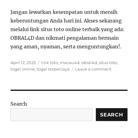
Jangan lewatkan kesempatan untuk meraih
keberuntungan Anda hari ini. Akses sekarang
melalui link situs toto online terbaik yang ada:
OBRAL4D dan nikmati pengalaman bermain
yang aman, nyaman, serta menguntungkan!.
Posted
Tags
April 12, 2025
link toto
,
macau4d
,
obral4d
,
situs toto
,
on
on
togel online
,
togel terpercaya
Leave a comment
Banyak
Member
Baru
Gabung
OBRAL4D
Search
Tiap
Hari!
SEARCH