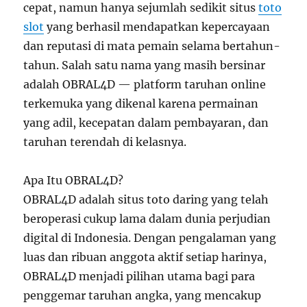
cepat, namun hanya sejumlah sedikit situs
toto
slot
yang berhasil mendapatkan kepercayaan
dan reputasi di mata pemain selama bertahun-
tahun. Salah satu nama yang masih bersinar
adalah OBRAL4D — platform taruhan online
terkemuka yang dikenal karena permainan
yang adil, kecepatan dalam pembayaran, dan
taruhan terendah di kelasnya.
Apa Itu OBRAL4D?
OBRAL4D adalah situs toto daring yang telah
beroperasi cukup lama dalam dunia perjudian
digital di Indonesia. Dengan pengalaman yang
luas dan ribuan anggota aktif setiap harinya,
OBRAL4D menjadi pilihan utama bagi para
penggemar taruhan angka, yang mencakup