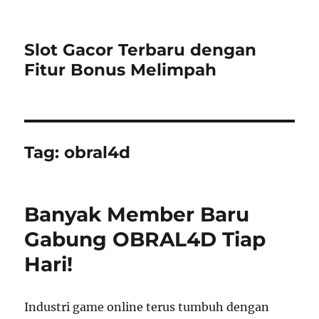
Slot Gacor Terbaru dengan
Fitur Bonus Melimpah
Tag:
obral4d
Banyak Member Baru
Gabung OBRAL4D Tiap
Hari!
Industri game online terus tumbuh dengan