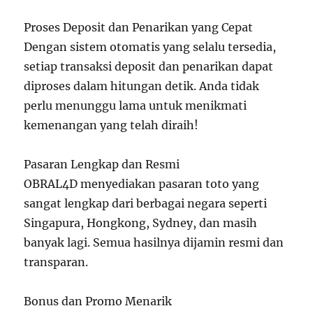
Proses Deposit dan Penarikan yang Cepat
Dengan sistem otomatis yang selalu tersedia,
setiap transaksi deposit dan penarikan dapat
diproses dalam hitungan detik. Anda tidak
perlu menunggu lama untuk menikmati
kemenangan yang telah diraih!
Pasaran Lengkap dan Resmi
OBRAL4D menyediakan pasaran toto yang
sangat lengkap dari berbagai negara seperti
Singapura, Hongkong, Sydney, dan masih
banyak lagi. Semua hasilnya dijamin resmi dan
transparan.
Bonus dan Promo Menarik