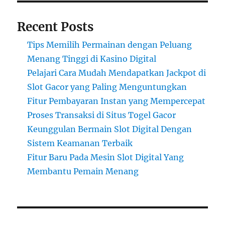
Recent Posts
Tips Memilih Permainan dengan Peluang
Menang Tinggi di Kasino Digital
Pelajari Cara Mudah Mendapatkan Jackpot di
Slot Gacor yang Paling Menguntungkan
Fitur Pembayaran Instan yang Mempercepat
Proses Transaksi di Situs Togel Gacor
Keunggulan Bermain Slot Digital Dengan
Sistem Keamanan Terbaik
Fitur Baru Pada Mesin Slot Digital Yang
Membantu Pemain Menang