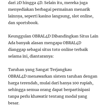
dari 2D hingga 4D. Selain itu, mereka juga
menyediakan berbagai permainan menarik
lainnya, seperti kasino langsung, slot online,
dan sportsbook.
Keunggulan OBRAL4D Dibandingkan Situs Lain
Ada banyak alasan mengapa OBRAL4D
dianggap sebagai situs toto online terbaik
selama ini, diantaranya:
Taruhan yang Sangat Terjangkau
OBRAL4D menawarkan sistem taruhan dengan
harga terendah, mulai dari hanya 100 rupiah,
sehingga semua orang dapat berpartisipasi
tanpa perlu khawatir tentang modal yang
besar.