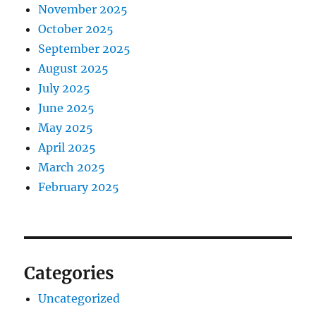
November 2025
October 2025
September 2025
August 2025
July 2025
June 2025
May 2025
April 2025
March 2025
February 2025
Categories
Uncategorized