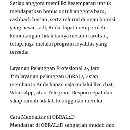
Setiap anggota memiliki kesempatan untuk
mendapatkan bonus untuk anggota baru,
cashback harian, serta referral dengan komisi
yang besar. Jadi, Anda dapat memperoleh
kemenangan tidak hanya melalui taruhan,
tetapi juga melalui program loyalitas yang
tersedia.
Layanan Pelanggan Profesional 24 Jam
Tim layanan pelanggan OBRAL4D siap
membantu Anda kapan saja melalui live chat,
WhatsApp, atau Telegram. Respon cepat dan
sikap ramah adalah keunggulan mereka.
Cara Mendaftar di OBRAL4D
Mendaftar di OBRAL4D sangatlah mudah dan