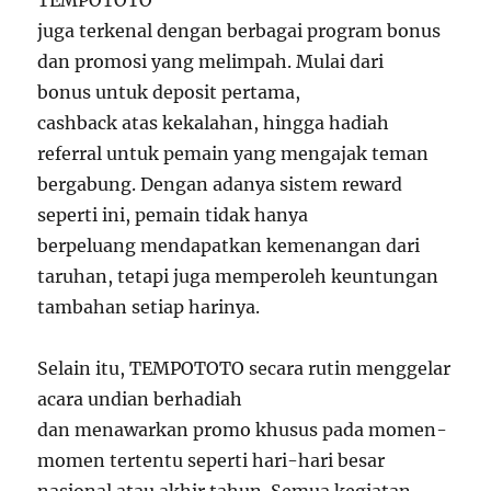
TEMPOTOTO
juga terkenal dengan berbagai program bonus
dan promosi yang melimpah. Mulai dari
bonus untuk deposit pertama,
cashback atas kekalahan, hingga hadiah
referral untuk pemain yang mengajak teman
bergabung. Dengan adanya sistem reward
seperti ini, pemain tidak hanya
berpeluang mendapatkan kemenangan dari
taruhan, tetapi juga memperoleh keuntungan
tambahan setiap harinya.
Selain itu, TEMPOTOTO secara rutin menggelar
acara undian berhadiah
dan menawarkan promo khusus pada momen-
momen tertentu seperti hari-hari besar