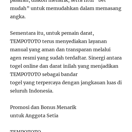
pasaran, diskon menarik, serta fitur “bet
mudah” untuk memudahkan dalam memasang
angka.
Sementara itu, untuk pemain darat,
TEMPOTOTO terus menyediakan layanan
manual yang aman dan transparan melalui
agen resmi yang sudah terdaftar. Sinergi antara
togel online dan darat inilah yang menjadikan
TEMPOTOTO sebagai bandar
togel yang terpercaya dengan jangkauan luas di
seluruh Indonesia.
Promosi dan Bonus Menarik
untuk Anggota Setia