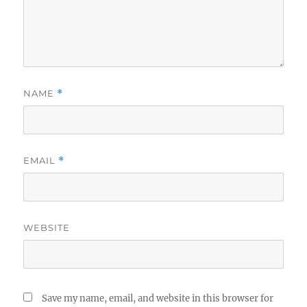
NAME
*
EMAIL
*
WEBSITE
Save my name, email, and website in this browser for