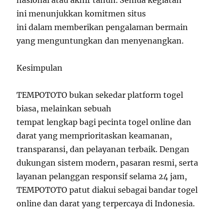
nasional atau akhir tahun. Semua kegiatan
ini menunjukkan komitmen situs
ini dalam memberikan pengalaman bermain
yang menguntungkan dan menyenangkan.
Kesimpulan
TEMPOTOTO bukan sekedar platform togel
biasa, melainkan sebuah
tempat lengkap bagi pecinta togel online dan
darat yang memprioritaskan keamanan,
transparansi, dan pelayanan terbaik. Dengan
dukungan sistem modern, pasaran resmi, serta
layanan pelanggan responsif selama 24 jam,
TEMPOTOTO patut diakui sebagai bandar togel
online dan darat yang terpercaya di Indonesia.