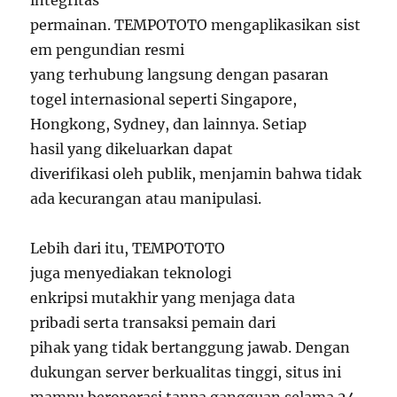
integritas
permainan. TEMPOTOTO mengaplikasikan sist
em pengundian resmi
yang terhubung langsung dengan pasaran
togel internasional seperti Singapore,
Hongkong, Sydney, dan lainnya. Setiap
hasil yang dikeluarkan dapat
diverifikasi oleh publik, menjamin bahwa tidak
ada kecurangan atau manipulasi.
Lebih dari itu, TEMPOTOTO
juga menyediakan teknologi
enkripsi mutakhir yang menjaga data
pribadi serta transaksi pemain dari
pihak yang tidak bertanggung jawab. Dengan
dukungan server berkualitas tinggi, situs ini