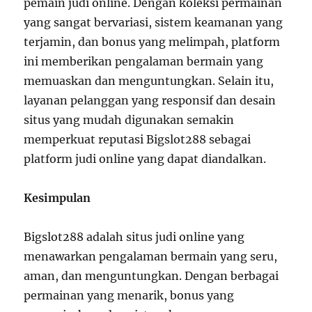
pemain judi online. Dengan koleksi permainan
yang sangat bervariasi, sistem keamanan yang
terjamin, dan bonus yang melimpah, platform
ini memberikan pengalaman bermain yang
memuaskan dan menguntungkan. Selain itu,
layanan pelanggan yang responsif dan desain
situs yang mudah digunakan semakin
memperkuat reputasi Bigslot288 sebagai
platform judi online yang dapat diandalkan.
Kesimpulan
Bigslot288 adalah situs judi online yang
menawarkan pengalaman bermain yang seru,
aman, dan menguntungkan. Dengan berbagai
permainan yang menarik, bonus yang