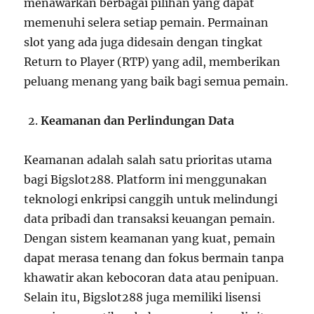
menawarkan berbagai pilihan yang dapat
memenuhi selera setiap pemain. Permainan
slot yang ada juga didesain dengan tingkat
Return to Player (RTP) yang adil, memberikan
peluang menang yang baik bagi semua pemain.
Keamanan dan Perlindungan Data
Keamanan adalah salah satu prioritas utama
bagi Bigslot288. Platform ini menggunakan
teknologi enkripsi canggih untuk melindungi
data pribadi dan transaksi keuangan pemain.
Dengan sistem keamanan yang kuat, pemain
dapat merasa tenang dan fokus bermain tanpa
khawatir akan kebocoran data atau penipuan.
Selain itu, Bigslot288 juga memiliki lisensi