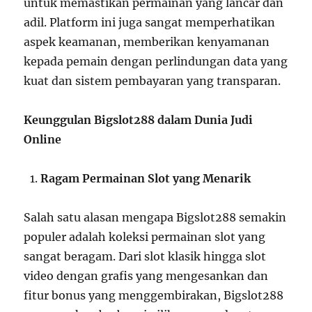
untuk memastikan permainan yang lancar dan
adil. Platform ini juga sangat memperhatikan
aspek keamanan, memberikan kenyamanan
kepada pemain dengan perlindungan data yang
kuat dan sistem pembayaran yang transparan.
Keunggulan Bigslot288 dalam Dunia Judi
Online
Ragam Permainan Slot yang Menarik
Salah satu alasan mengapa Bigslot288 semakin
populer adalah koleksi permainan slot yang
sangat beragam. Dari slot klasik hingga slot
video dengan grafis yang mengesankan dan
fitur bonus yang menggembirakan, Bigslot288