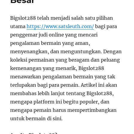
Besar
Slot
Mania
Bigslot288 telah menjadi salah satu pilihan
utama
https://www.satsleuth.com/
bagi para
penggemar judi online yang mencari
pengalaman bermain yang aman,
menyenangkan, dan menguntungkan. Dengan
koleksi permainan yang beragam dan peluang
kemenangan yang menarik, Bigslot288
menawarkan pengalaman bermain yang tak
terlupakan bagi para pemain. Artikel ini akan
membahas lebih lanjut tentang Bigslot288,
mengapa platform ini begitu populer, dan
mengapa pemain harus mempertimbangkan
untuk bermain di sini.