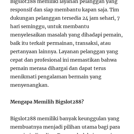
Bigslot288 memiliki layanan pelanggan yang
responsif dan siap membantu kapan saja. Tim
dukungan pelanggan tersedia 24 jam sehari, 7
hari seminggu, untuk membantu
menyelesaikan masalah yang dihadapi pemain,
baik itu terkait permainan, transaksi, atau
pertanyaan lainnya. Layanan pelanggan yang
cepat dan profesional ini memastikan bahwa
pemain merasa dihargai dan dapat terus
menikmati pengalaman bermain yang
menyenangkan.
Mengapa Memilih Bigslot288?
Bigslot288 memiliki banyak keunggulan yang
membuatnya menjadi pilihan utama bagi para