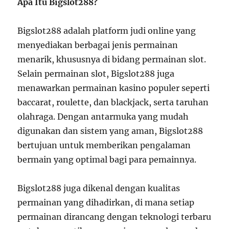
Apa Itu Bigslot288?
Bigslot288 adalah platform judi online yang
menyediakan berbagai jenis permainan
menarik, khususnya di bidang permainan slot.
Selain permainan slot, Bigslot288 juga
menawarkan permainan kasino populer seperti
baccarat, roulette, dan blackjack, serta taruhan
olahraga. Dengan antarmuka yang mudah
digunakan dan sistem yang aman, Bigslot288
bertujuan untuk memberikan pengalaman
bermain yang optimal bagi para pemainnya.
Bigslot288 juga dikenal dengan kualitas
permainan yang dihadirkan, di mana setiap
permainan dirancang dengan teknologi terbaru