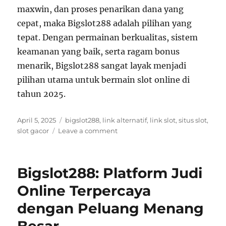
maxwin, dan proses penarikan dana yang
cepat, maka Bigslot288 adalah pilihan yang
tepat. Dengan permainan berkualitas, sistem
keamanan yang baik, serta ragam bonus
menarik, Bigslot288 sangat layak menjadi
pilihan utama untuk bermain slot online di
tahun 2025.
Posted
Tags
April 5, 2025
bigslot288
,
link alternatif
,
link slot
,
situs slot
,
on
on
slot gacor
Leave a comment
Slot
Gacor
Maxwin
Bigslot288: Platform Judi
Langsung
Cair
Online Terpercaya
Bigslot288
dengan Peluang Menang
Populer
di
Kalangan