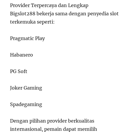
Provider Terpercaya dan Lengkap
Bigslot288 bekerja sama dengan penyedia slot
terkemuka seperti:
Pragmatic Play
Habanero
PG Soft
Joker Gaming
Spadegaming
Dengan pilihan provider berkualitas
internasional, pemain dapat memilih