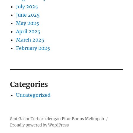
July 2025
June 2025
May 2025
April 2025
March 2025
February 2025
Categories
Uncategorized
Slot Gacor Terbaru dengan Fitur Bonus Melimpah
Proudly powered by WordPress