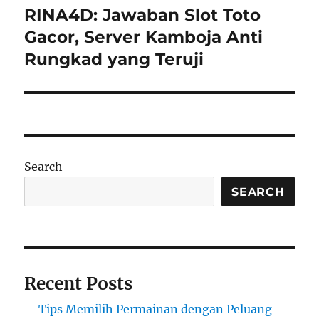
RINA4D: Jawaban Slot Toto
Next
post:
Gacor, Server Kamboja Anti
Rungkad yang Teruji
Search
SEARCH
Recent Posts
Tips Memilih Permainan dengan Peluang