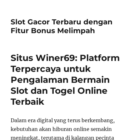
Slot Gacor Terbaru dengan
Fitur Bonus Melimpah
Situs Winer69: Platform
Terpercaya untuk
Pengalaman Bermain
Slot dan Togel Online
Terbaik
Dalam era digital yang terus berkembang,
kebutuhan akan hiburan online semakin
meningkat, terutama di kalangan pecinta