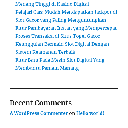
Menang Tinggi di Kasino Digital
Pelajari Cara Mudah Mendapatkan Jackpot di
Slot Gacor yang Paling Menguntungkan
Fitur Pembayaran Instan yang Mempercepat
Proses Transaksi di Situs Togel Gacor
Keunggulan Bermain Slot Digital Dengan
Sistem Keamanan Terbaik
Fitur Baru Pada Mesin Slot Digital Yang
Membantu Pemain Menang
Recent Comments
A WordPress Commenter
on
Hello world!