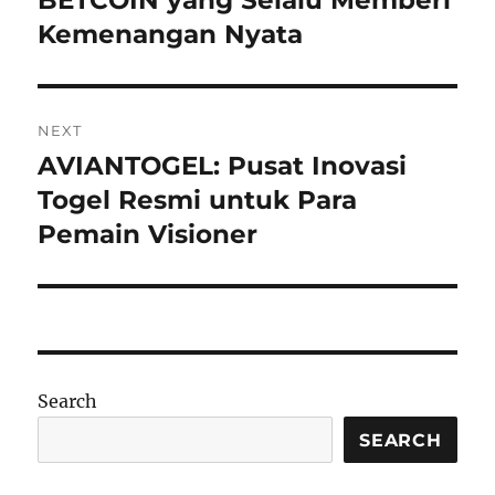
BETCOIN yang Selalu Memberi
Kemenangan Nyata
NEXT
AVIANTOGEL: Pusat Inovasi
Next
post:
Togel Resmi untuk Para
Pemain Visioner
Search
SEARCH