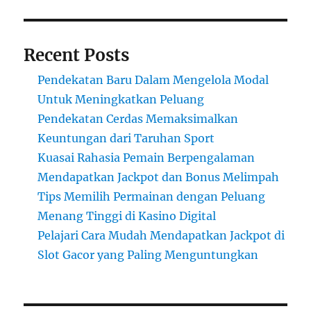
Recent Posts
Pendekatan Baru Dalam Mengelola Modal
Untuk Meningkatkan Peluang
Pendekatan Cerdas Memaksimalkan
Keuntungan dari Taruhan Sport
Kuasai Rahasia Pemain Berpengalaman
Mendapatkan Jackpot dan Bonus Melimpah
Tips Memilih Permainan dengan Peluang
Menang Tinggi di Kasino Digital
Pelajari Cara Mudah Mendapatkan Jackpot di
Slot Gacor yang Paling Menguntungkan