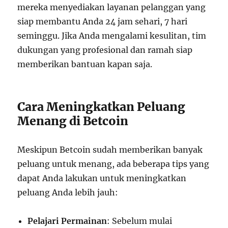
mereka menyediakan layanan pelanggan yang
siap membantu Anda 24 jam sehari, 7 hari
seminggu. Jika Anda mengalami kesulitan, tim
dukungan yang profesional dan ramah siap
memberikan bantuan kapan saja.
Cara Meningkatkan Peluang
Menang di Betcoin
Meskipun Betcoin sudah memberikan banyak
peluang untuk menang, ada beberapa tips yang
dapat Anda lakukan untuk meningkatkan
peluang Anda lebih jauh:
Pelajari Permainan
: Sebelum mulai