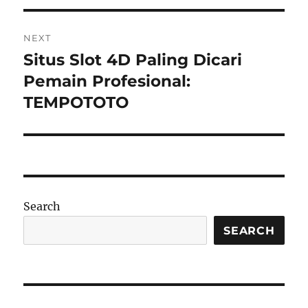
NEXT
Situs Slot 4D Paling Dicari
Next
post:
Pemain Profesional:
TEMPOTOTO
Search
SEARCH