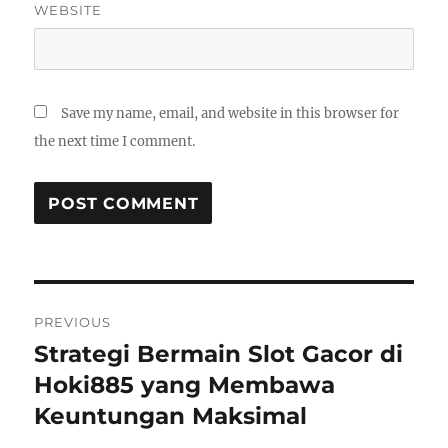
WEBSITE
Save my name, email, and website in this browser for
the next time I comment.
Post
PREVIOUS
navigation
Strategi Bermain Slot Gacor di
Previous
post:
Hoki885 yang Membawa
Keuntungan Maksimal