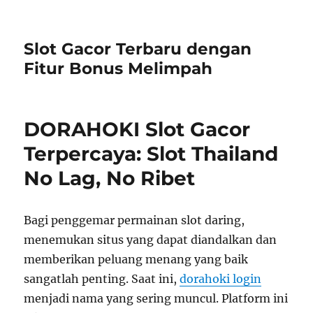
Slot Gacor Terbaru dengan
Fitur Bonus Melimpah
DORAHOKI Slot Gacor
Terpercaya: Slot Thailand
No Lag, No Ribet
Bagi penggemar permainan slot daring,
menemukan situs yang dapat diandalkan dan
memberikan peluang menang yang baik
sangatlah penting. Saat ini,
dorahoki login
menjadi nama yang sering muncul. Platform ini