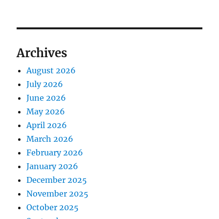
Archives
August 2026
July 2026
June 2026
May 2026
April 2026
March 2026
February 2026
January 2026
December 2025
November 2025
October 2025