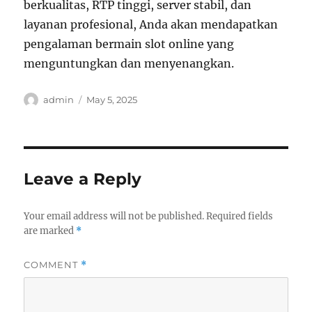
berkualitas, RTP tinggi, server stabil, dan
layanan profesional, Anda akan mendapatkan
pengalaman bermain slot online yang
menguntungkan dan menyenangkan.
Author
Posted
admin
May 5, 2025
on
Leave a Reply
Your email address will not be published.
Required fields
are marked
*
COMMENT
*