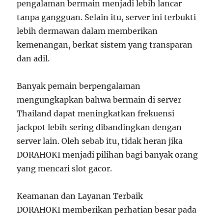
pengalaman bermain menjadi lebih lancar
tanpa gangguan. Selain itu, server ini terbukti
lebih dermawan dalam memberikan
kemenangan, berkat sistem yang transparan
dan adil.
Banyak pemain berpengalaman
mengungkapkan bahwa bermain di server
Thailand dapat meningkatkan frekuensi
jackpot lebih sering dibandingkan dengan
server lain. Oleh sebab itu, tidak heran jika
DORAHOKI menjadi pilihan bagi banyak orang
yang mencari slot gacor.
Keamanan dan Layanan Terbaik
DORAHOKI memberikan perhatian besar pada