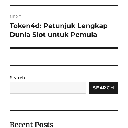
NEXT
Token4d: Petunjuk Lengkap
Next
post:
Dunia Slot untuk Pemula
Search
SEARCH
Recent Posts