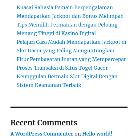
Kuasai Rahasia Pemain Berpengalaman
Mendapatkan Jackpot dan Bonus Melimpah
Tips Memilih Permainan dengan Peluang
Menang Tinggi di Kasino Digital
Pelajari Cara Mudah Mendapatkan Jackpot di
Slot Gacor yang Paling Menguntungkan
Fitur Pembayaran Instan yang Mempercepat
Proses Transaksi di Situs Togel Gacor
Keunggulan Bermain Slot Digital Dengan
Sistem Keamanan Terbaik
Recent Comments
A WordPress Commenter
on
Hello world!