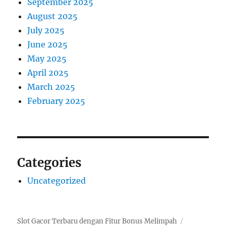
September 2025
August 2025
July 2025
June 2025
May 2025
April 2025
March 2025
February 2025
Categories
Uncategorized
Slot Gacor Terbaru dengan Fitur Bonus Melimpah