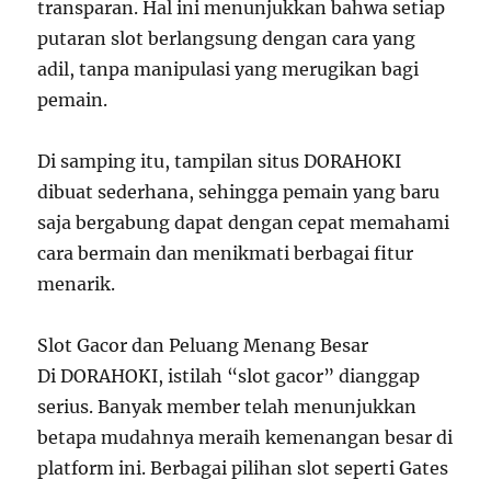
transparan. Hal ini menunjukkan bahwa setiap
putaran slot berlangsung dengan cara yang
adil, tanpa manipulasi yang merugikan bagi
pemain.
Di samping itu, tampilan situs DORAHOKI
dibuat sederhana, sehingga pemain yang baru
saja bergabung dapat dengan cepat memahami
cara bermain dan menikmati berbagai fitur
menarik.
Slot Gacor dan Peluang Menang Besar
Di DORAHOKI, istilah “slot gacor” dianggap
serius. Banyak member telah menunjukkan
betapa mudahnya meraih kemenangan besar di
platform ini. Berbagai pilihan slot seperti Gates