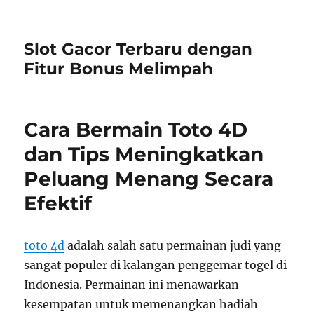
Slot Gacor Terbaru dengan
Fitur Bonus Melimpah
Cara Bermain Toto 4D
dan Tips Meningkatkan
Peluang Menang Secara
Efektif
toto 4d
adalah salah satu permainan judi yang
sangat populer di kalangan penggemar togel di
Indonesia. Permainan ini menawarkan
kesempatan untuk memenangkan hadiah