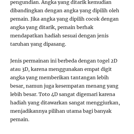
pengundian. Angka yang ditarik kemudian
dibandingkan dengan angka yang dipilih oleh
pemain. Jika angka yang dipilih cocok dengan
angka yang ditarik, pemain berhak
mendapatkan hadiah sesuai dengan jenis
taruhan yang dipasang.
Jenis permainan ini berbeda dengan togel 2D
atau 3D, karena menggunakan empat digit
angka yang memberikan tantangan lebih
besar, namun juga kesempatan menang yang
lebih besar. Toto 4D sangat digemari karena
hadiah yang ditawarkan sangat menggiurkan,
menjadikannya pilihan utama bagi banyak
pemain.