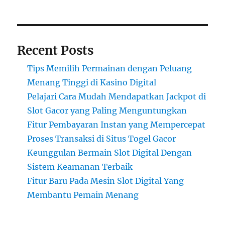
Recent Posts
Tips Memilih Permainan dengan Peluang
Menang Tinggi di Kasino Digital
Pelajari Cara Mudah Mendapatkan Jackpot di
Slot Gacor yang Paling Menguntungkan
Fitur Pembayaran Instan yang Mempercepat
Proses Transaksi di Situs Togel Gacor
Keunggulan Bermain Slot Digital Dengan
Sistem Keamanan Terbaik
Fitur Baru Pada Mesin Slot Digital Yang
Membantu Pemain Menang