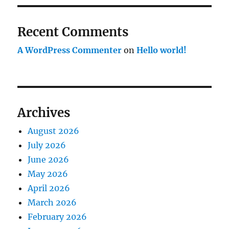
Recent Comments
A WordPress Commenter
on
Hello world!
Archives
August 2026
July 2026
June 2026
May 2026
April 2026
March 2026
February 2026