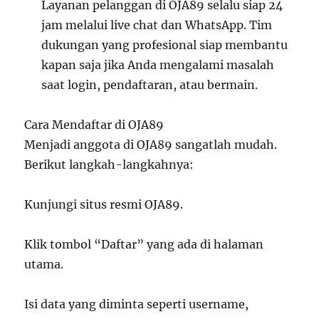
Layanan pelanggan di OJA89 selalu siap 24
jam melalui live chat dan WhatsApp. Tim
dukungan yang profesional siap membantu
kapan saja jika Anda mengalami masalah
saat login, pendaftaran, atau bermain.
Cara Mendaftar di OJA89
Menjadi anggota di OJA89 sangatlah mudah.
Berikut langkah-langkahnya:
Kunjungi situs resmi OJA89.
Klik tombol “Daftar” yang ada di halaman
utama.
Isi data yang diminta seperti username,