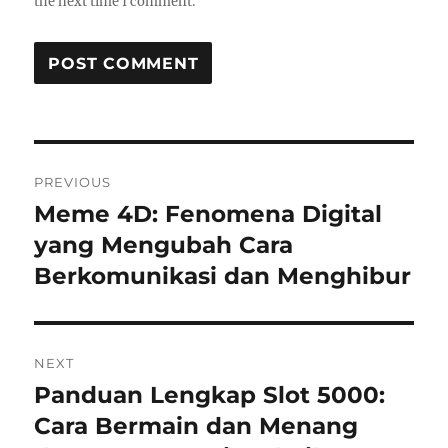
the next time I comment.
Post
PREVIOUS
navigation
Meme 4D: Fenomena Digital
Previous
post:
yang Mengubah Cara
Berkomunikasi dan Menghibur
NEXT
Panduan Lengkap Slot 5000:
Next
post:
Cara Bermain dan Menang