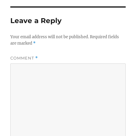
Leave a Reply
Your email address will not be published.
Required fields
are marked
*
COMMENT
*