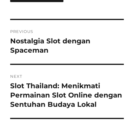
Post
PREVIOUS
navigation
Nostalgia Slot dengan
Previous
post:
Spaceman
NEXT
Slot Thailand: Menikmati
Next
post:
Permainan Slot Online dengan
Sentuhan Budaya Lokal