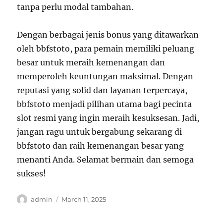
tanpa perlu modal tambahan.
Dengan berbagai jenis bonus yang ditawarkan
oleh bbfstoto, para pemain memiliki peluang
besar untuk meraih kemenangan dan
memperoleh keuntungan maksimal. Dengan
reputasi yang solid dan layanan terpercaya,
bbfstoto menjadi pilihan utama bagi pecinta
slot resmi yang ingin meraih kesuksesan. Jadi,
jangan ragu untuk bergabung sekarang di
bbfstoto dan raih kemenangan besar yang
menanti Anda. Selamat bermain dan semoga
sukses!
Author
Posted
admin
March 11, 2025
on