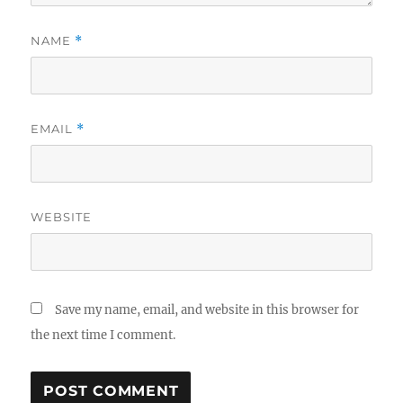
NAME
*
EMAIL
*
WEBSITE
Save my name, email, and website in this browser for
the next time I comment.