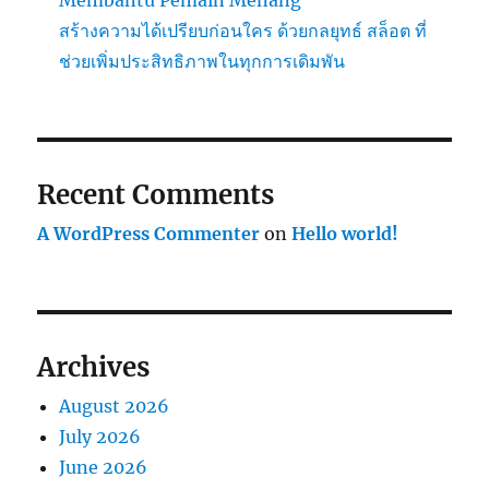
Membantu Pemain Menang
สร้างความได้เปรียบก่อนใคร ด้วยกลยุทธ์ สล็อต ที่
ช่วยเพิ่มประสิทธิภาพในทุกการเดิมพัน
Recent Comments
A WordPress Commenter
on
Hello world!
Archives
August 2026
July 2026
June 2026