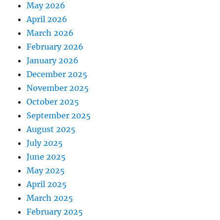
May 2026
April 2026
March 2026
February 2026
January 2026
December 2025
November 2025
October 2025
September 2025
August 2025
July 2025
June 2025
May 2025
April 2025
March 2025
February 2025