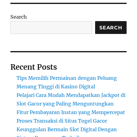
Search
SEARCH
Recent Posts
Tips Memilih Permainan dengan Peluang
Menang Tinggi di Kasino Digital
Pelajari Cara Mudah Mendapatkan Jackpot di
Slot Gacor yang Paling Menguntungkan
Fitur Pembayaran Instan yang Mempercepat
Proses Transaksi di Situs Togel Gacor
Keunggulan Bermain Slot Digital Dengan