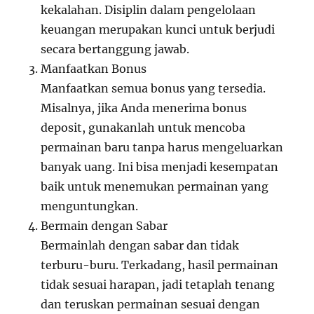
kekalahan. Disiplin dalam pengelolaan
keuangan merupakan kunci untuk berjudi
secara bertanggung jawab.
Manfaatkan Bonus
Manfaatkan semua bonus yang tersedia.
Misalnya, jika Anda menerima bonus
deposit, gunakanlah untuk mencoba
permainan baru tanpa harus mengeluarkan
banyak uang. Ini bisa menjadi kesempatan
baik untuk menemukan permainan yang
menguntungkan.
Bermain dengan Sabar
Bermainlah dengan sabar dan tidak
terburu-buru. Terkadang, hasil permainan
tidak sesuai harapan, jadi tetaplah tenang
dan teruskan permainan sesuai dengan