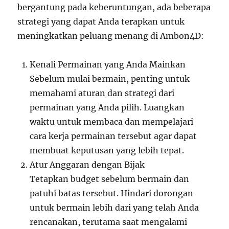
bergantung pada keberuntungan, ada beberapa
strategi yang dapat Anda terapkan untuk
meningkatkan peluang menang di Ambon4D:
Kenali Permainan yang Anda Mainkan
Sebelum mulai bermain, penting untuk
memahami aturan dan strategi dari
permainan yang Anda pilih. Luangkan
waktu untuk membaca dan mempelajari
cara kerja permainan tersebut agar dapat
membuat keputusan yang lebih tepat.
Atur Anggaran dengan Bijak
Tetapkan budget sebelum bermain dan
patuhi batas tersebut. Hindari dorongan
untuk bermain lebih dari yang telah Anda
rencanakan, terutama saat mengalami