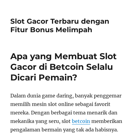
Slot Gacor Terbaru dengan
Fitur Bonus Melimpah
Apa yang Membuat Slot
Gacor di Betcoin Selalu
Dicari Pemain?
Dalam dunia game daring, banyak penggemar
memilih mesin slot online sebagai favorit
mereka. Dengan berbagai tema menarik dan
mekanika yang seru, slot
betcoin
memberikan
pengalaman bermain yang tak ada habisnya.