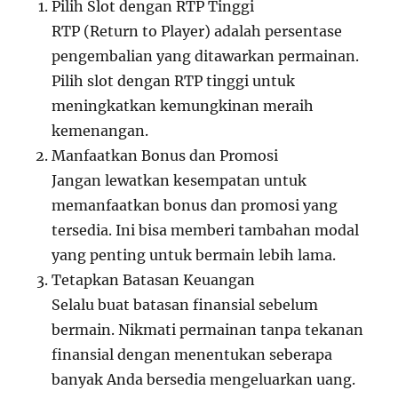
Pilih Slot dengan RTP Tinggi
RTP (Return to Player) adalah persentase
pengembalian yang ditawarkan permainan.
Pilih slot dengan RTP tinggi untuk
meningkatkan kemungkinan meraih
kemenangan.
Manfaatkan Bonus dan Promosi
Jangan lewatkan kesempatan untuk
memanfaatkan bonus dan promosi yang
tersedia. Ini bisa memberi tambahan modal
yang penting untuk bermain lebih lama.
Tetapkan Batasan Keuangan
Selalu buat batasan finansial sebelum
bermain. Nikmati permainan tanpa tekanan
finansial dengan menentukan seberapa
banyak Anda bersedia mengeluarkan uang.