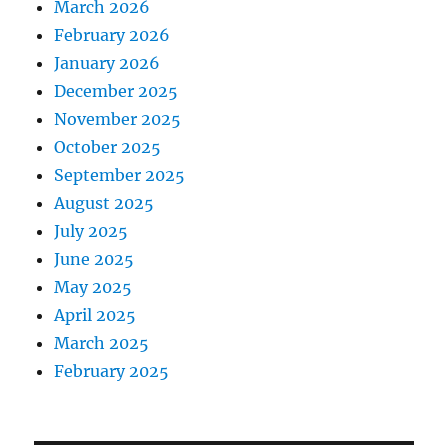
March 2026
February 2026
January 2026
December 2025
November 2025
October 2025
September 2025
August 2025
July 2025
June 2025
May 2025
April 2025
March 2025
February 2025