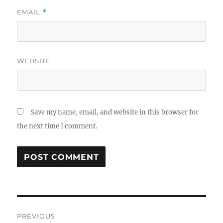
EMAIL
*
WEBSITE
Save my name, email, and website in this browser for
the next time I comment.
Post
PREVIOUS