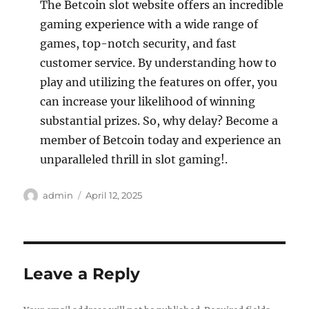
The Betcoin slot website offers an incredible
gaming experience with a wide range of
games, top-notch security, and fast
customer service. By understanding how to
play and utilizing the features on offer, you
can increase your likelihood of winning
substantial prizes. So, why delay? Become a
member of Betcoin today and experience an
unparalleled thrill in slot gaming!.
Author
Posted
admin
April 12, 2025
on
Leave a Reply