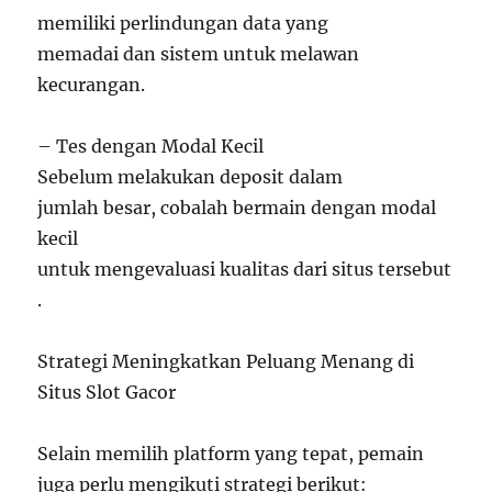
memiliki perlindungan data yang
memadai dan sistem untuk melawan
kecurangan.
– Tes dengan Modal Kecil
Sebelum melakukan deposit dalam
jumlah besar, cobalah bermain dengan modal
kecil
untuk mengevaluasi kualitas dari situs tersebut
.
Strategi Meningkatkan Peluang Menang di
Situs Slot Gacor
Selain memilih platform yang tepat, pemain
juga perlu mengikuti strategi berikut: