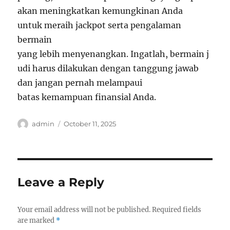
akan meningkatkan kemungkinan Anda
untuk meraih jackpot serta pengalaman
bermain
yang lebih menyenangkan. Ingatlah, bermain j
udi harus dilakukan dengan tanggung jawab
dan jangan pernah melampaui
batas kemampuan finansial Anda.
Author
Posted
admin
October 11, 2025
on
Leave a Reply
Your email address will not be published.
Required fields
are marked
*