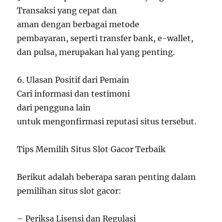
Transaksi yang cepat dan
aman dengan berbagai metode
pembayaran, seperti transfer bank, e-wallet,
dan pulsa, merupakan hal yang penting.
6. Ulasan Positif dari Pemain
Cari informasi dan testimoni
dari pengguna lain
untuk mengonfirmasi reputasi situs tersebut.
Tips Memilih Situs Slot Gacor Terbaik
Berikut adalah beberapa saran penting dalam
pemilihan situs slot gacor:
– Periksa Lisensi dan Regulasi