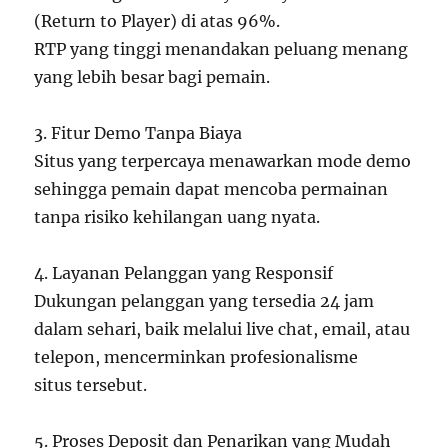
(Return to Player) di atas 96%.
RTP yang tinggi menandakan peluang menang
yang lebih besar bagi pemain.
3. Fitur Demo Tanpa Biaya
Situs yang terpercaya menawarkan mode demo
sehingga pemain dapat mencoba permainan
tanpa risiko kehilangan uang nyata.
4. Layanan Pelanggan yang Responsif
Dukungan pelanggan yang tersedia 24 jam
dalam sehari, baik melalui live chat, email, atau
telepon, mencerminkan profesionalisme
situs tersebut.
5. Proses Deposit dan Penarikan yang Mudah