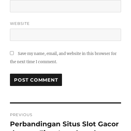
WEBSITE
Save my name, email, and website in this browser for
the next time I comment.
Post
PREVIOUS
navigation
Perbandingan Situs Slot Gacor
Previous