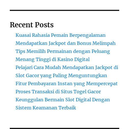
Recent Posts
Kuasai Rahasia Pemain Berpengalaman
Mendapatkan Jackpot dan Bonus Melimpah
Tips Memilih Permainan dengan Peluang
Menang Tinggi di Kasino Digital
Pelajari Cara Mudah Mendapatkan Jackpot di
Slot Gacor yang Paling Menguntungkan
Fitur Pembayaran Instan yang Mempercepat
Proses Transaksi di Situs Togel Gacor
Keunggulan Bermain Slot Digital Dengan
Sistem Keamanan Terbaik