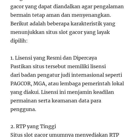
gacor yang dapat diandalkan agar pengalaman
bermain tetap aman dan menyenangkan.
Berikut adalah beberapa karakteristik yang
menunjukkan situs slot gacor yang layak
dipilih:
1. Lisensi yang Resmi dan Dipercaya
Pastikan situs tersebut memiliki lisensi
dari badan pengatur judi internasional seperti
PAGCOR, MGA, atau lembaga pemerintah lokal
yang diakui. Lisensi ini menjamin keadilan
permainan serta keamanan data para
pengguna.
2. RTP yang Tinggi
Situs slot gacor umumnya menyediakan RTP