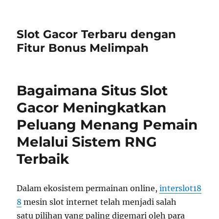
Slot Gacor Terbaru dengan
Fitur Bonus Melimpah
Bagaimana Situs Slot
Gacor Meningkatkan
Peluang Menang Pemain
Melalui Sistem RNG
Terbaik
Dalam ekosistem permainan online,
interslot18
8
mesin slot internet telah menjadi salah
satu pilihan yang paling digemari oleh para