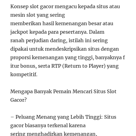
Konsep slot gacor mengacu kepada situs atau
mesin slot yang sering
memberikan hasil kemenangan besar atau
jackpot kepada para pesertanya. Dalam
ranah perjudian daring, istilah ini sering
dipakai untuk mendeskripsikan situs dengan
proporsi kemenangan yang tinggi, banyaknya f
itur bonus, serta RTP (Return to Player) yang
kompetitif.
Mengapa Banyak Pemain Mencari Situs Slot
Gacor?
– Peluang Menang yang Lebih Tinggi: Situs
gacor biasanya terkenal karena
sering menghadirkan kemenangan,