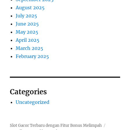
August 2025
July 2025
June 2025
May 2025
April 2025
March 2025
February 2025
Categories
Uncategorized
Slot Gacor Terbaru dengan Fitur Bonus Melimpah