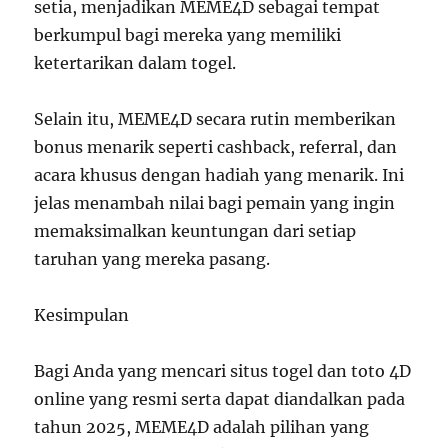
setia, menjadikan MEME4D sebagai tempat
berkumpul bagi mereka yang memiliki
ketertarikan dalam togel.
Selain itu, MEME4D secara rutin memberikan
bonus menarik seperti cashback, referral, dan
acara khusus dengan hadiah yang menarik. Ini
jelas menambah nilai bagi pemain yang ingin
memaksimalkan keuntungan dari setiap
taruhan yang mereka pasang.
Kesimpulan
Bagi Anda yang mencari situs togel dan toto 4D
online yang resmi serta dapat diandalkan pada
tahun 2025, MEME4D adalah pilihan yang