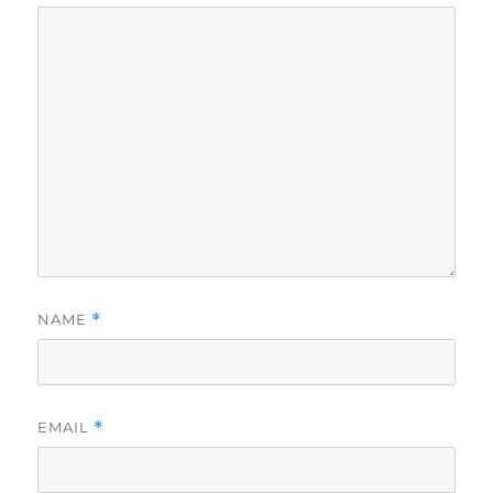
NAME
*
EMAIL
*