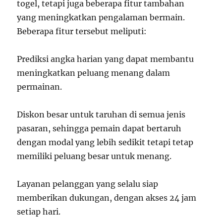
togel, tetapi juga beberapa fitur tambahan
yang meningkatkan pengalaman bermain.
Beberapa fitur tersebut meliputi:
Prediksi angka harian yang dapat membantu
meningkatkan peluang menang dalam
permainan.
Diskon besar untuk taruhan di semua jenis
pasaran, sehingga pemain dapat bertaruh
dengan modal yang lebih sedikit tetapi tetap
memiliki peluang besar untuk menang.
Layanan pelanggan yang selalu siap
memberikan dukungan, dengan akses 24 jam
setiap hari.