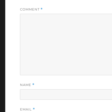
COMMENT
*
NAME
*
EMAIL
*