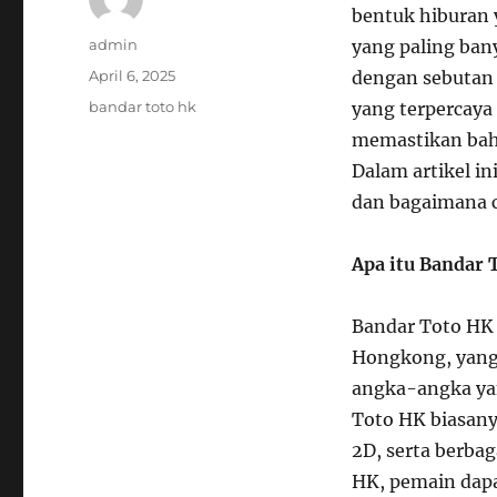
bentuk hiburan y
Author
admin
yang paling ban
Posted
April 6, 2025
dengan sebutan
on
Tags
bandar toto hk
yang terpercaya
memastikan bah
Dalam artikel i
dan bagaimana c
Apa itu Bandar 
Bandar Toto HK 
Hongkong, yan
angka-angka yan
Toto HK biasany
2D, serta berba
HK, pemain dapa