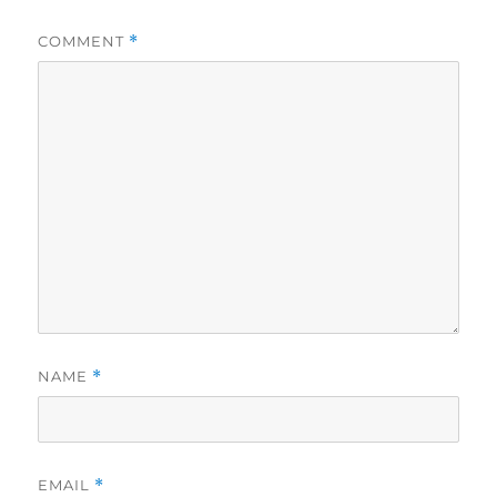
COMMENT
*
NAME
*
EMAIL
*