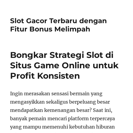
Slot Gacor Terbaru dengan
Fitur Bonus Melimpah
Bongkar Strategi Slot di
Situs Game Online untuk
Profit Konsisten
Ingin merasakan sensasi bermain yang
mengasyikkan sekaligus berpeluang besar
mendapatkan kemenangan besar? Saat ini,
banyak pemain mencari platform terpercaya
yang mampu memenuhi kebutuhan hiburan