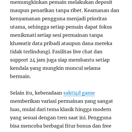
memungkinkan pemain melakukan deposit
maupun penarikan tanpa ribet. Keamanan dan
kenyamanan pengguna menjadi prioritas
utama, sehingga setiap pemain dapat fokus
menikmati setiap sesi permainan tanpa
khawatir data pribadi ataupun dana mereka
tidak terlindungi. Fasilitas live chat dan
support 24 jam juga siap membantu setiap
kendala yang mungkin muncul selama
bermain.
Selain itu, keberadaan
sakti4d game
memberikan variasi permainan yang sangat
luas, mulai dari tema klasik hingga modern
yang sesuai dengan tren saat ini. Pengguna
bisa mencoba berbagai fitur bonus dan free