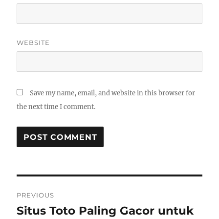
WEBSITE
Save my name, email, and website in this browser for
the next time I comment.
Post
PREVIOUS
navigation
Situs Toto Paling Gacor untuk
Previous