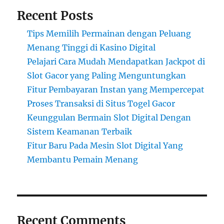
Recent Posts
Tips Memilih Permainan dengan Peluang
Menang Tinggi di Kasino Digital
Pelajari Cara Mudah Mendapatkan Jackpot di
Slot Gacor yang Paling Menguntungkan
Fitur Pembayaran Instan yang Mempercepat
Proses Transaksi di Situs Togel Gacor
Keunggulan Bermain Slot Digital Dengan
Sistem Keamanan Terbaik
Fitur Baru Pada Mesin Slot Digital Yang
Membantu Pemain Menang
Recent Comments