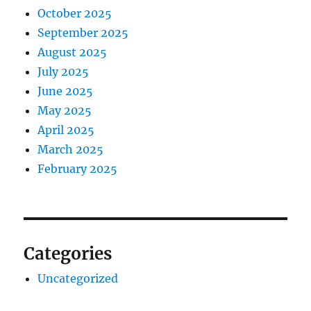
October 2025
September 2025
August 2025
July 2025
June 2025
May 2025
April 2025
March 2025
February 2025
Categories
Uncategorized