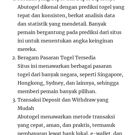
Abutogel dikenal dengan prediksi togel yang
tepat dan konsisten, berkat analisis data
dan statistik yang mendetail. Banyak
pemain bergantung pada prediksi dari situs
ini untuk menentukan angka keinginan
mereka.
Beragam Pasaran Togel Tersedia
Situs ini menawarkan berbagai pasaran
togel dari banyak negara, seperti Singapore,
Hongkong, Sydney, dan lainnya, sehingga
memberi pemain banyak pilihan.
Transaksi Deposit dan Withdraw yang
Mudah
Abutogel menawarkan metode transaksi
yang cepat, aman, dan praktis, termasuk
pembayaran lewat bank lokal, e-wallet, dan