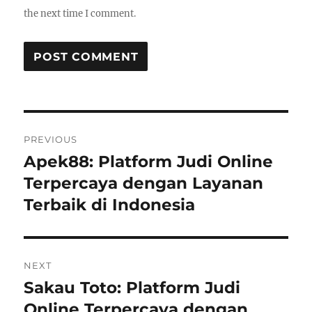
the next time I comment.
Post
PREVIOUS
navigation
Apek88: Platform Judi Online
Previous
post:
Terpercaya dengan Layanan
Terbaik di Indonesia
NEXT
Sakau Toto: Platform Judi
Next
post:
Online Terpercaya dengan