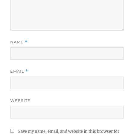
NAME
*
EMAIL
*
WEBSITE
Save my name, email, and website in this browser for