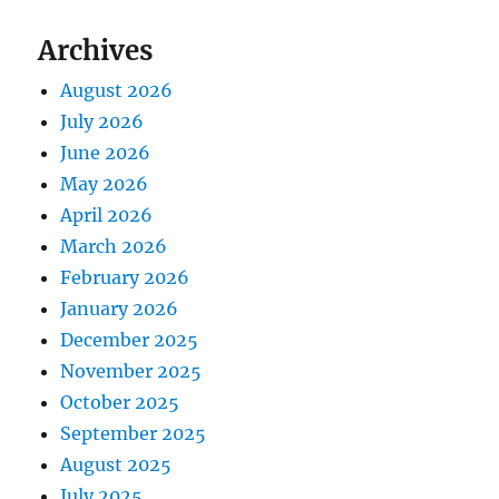
Archives
August 2026
July 2026
June 2026
May 2026
April 2026
March 2026
February 2026
January 2026
December 2025
November 2025
October 2025
September 2025
August 2025
July 2025