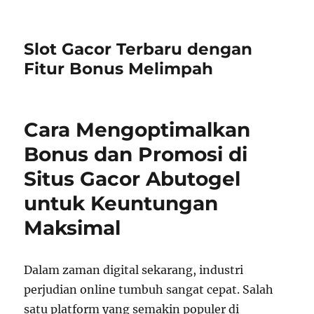
Slot Gacor Terbaru dengan
Fitur Bonus Melimpah
Cara Mengoptimalkan
Bonus dan Promosi di
Situs Gacor Abutogel
untuk Keuntungan
Maksimal
Dalam zaman digital sekarang, industri
perjudian online tumbuh sangat cepat. Salah
satu platform yang semakin populer di