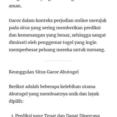
aman.
Gacor dalam konteks perjudian online merujuk
pada situs yang sering memberikan prediksi
dan kemenangan yang benar, sehingga sangat
diminati oleh penggemar togel yang ingin
memperbesar peluang mereka untuk menang.
Keunggulan Situs Gacor Abutogel
Berikut adalah beberapa kelebihan utama
Abutogel yang membuatnya unik dan layak
dipilih:
Prediksi yang Tepat dan Dapat Dipercaya