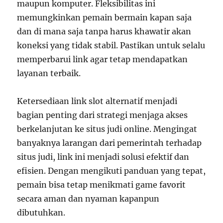
maupun komputer. Fleksibilitas ini
memungkinkan pemain bermain kapan saja
dan di mana saja tanpa harus khawatir akan
koneksi yang tidak stabil. Pastikan untuk selalu
memperbarui link agar tetap mendapatkan
layanan terbaik.
Ketersediaan link slot alternatif menjadi
bagian penting dari strategi menjaga akses
berkelanjutan ke situs judi online. Mengingat
banyaknya larangan dari pemerintah terhadap
situs judi, link ini menjadi solusi efektif dan
efisien. Dengan mengikuti panduan yang tepat,
pemain bisa tetap menikmati game favorit
secara aman dan nyaman kapanpun
dibutuhkan.