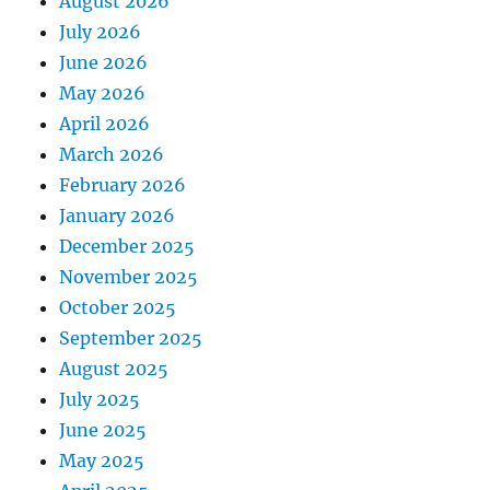
August 2026
July 2026
June 2026
May 2026
April 2026
March 2026
February 2026
January 2026
December 2025
November 2025
October 2025
September 2025
August 2025
July 2025
June 2025
May 2025