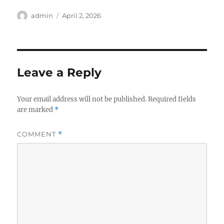
Author
Posted
admin
April 2, 2026
on
Leave a Reply
Your email address will not be published.
Required fields
are marked
*
COMMENT
*