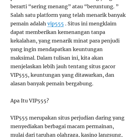
berarti “sering menang” atau “beruntung. ”
Salah satu platform yang telah menarik banyak
pemain adalah
vip555
. Situs ini mengklaim
dapat memberikan kemenangan tanpa
kekalahan, yang menarik minat para penjudi
yang ingin mendapatkan keuntungan
maksimal. Dalam tulisan ini, kita akan
menjelaskan lebih jauh tentang situs gacor
VIP555, keuntungan yang ditawarkan, dan
alasan banyak pemain bergabung.
Apa Itu VIP555?
VIP555 merupakan situs perjudian daring yang
menyediakan berbagai macam permainan,
mulai dari taruhan olahraga, kasino langsung,