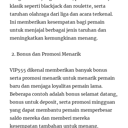
klasik seperti blackjack dan roulette, serta
taruhan olahraga dari liga dan acara terkenal.
Ini memberikan kesempatan bagi pemain
untuk menjajal berbagai jenis taruhan dan
meningkatkan kemungkinan menang.
Bonus dan Promosi Menarik
VIP555 dikenal memberikan banyak bonus
serta promosi menarik untuk menarik pemain
baru dan menjaga loyalitas pemain lama.
Beberapa contoh adalah bonus selamat datang,
bonus untuk deposit, serta promosi mingguan
yang dapat membantu pemain memperbesar
saldo mereka dan memberi mereka
kesempatan tambahan untuk menang.