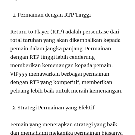
Permainan dengan RTP Tinggi
Return to Player (RTP) adalah persentase dari
total taruhan yang akan dikembalikan kepada
pemain dalam jangka panjang. Permainan
dengan RTP tinggi lebih cenderung
memberikan kemenangan kepada pemain.
VIP555 menawarkan berbagai permainan
dengan RTP yang kompetitif, memberikan
peluang lebih baik untuk meraih kemenangan.
Strategi Permainan yang Efektif
Pemain yang menerapkan strategi yang baik
dan memahami mekanika permainan biasanya