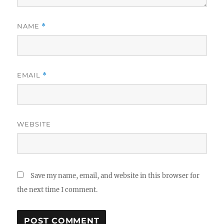
NAME
*
EMAIL
*
WEBSITE
Save my name, email, and website in this browser for
the next time I comment.