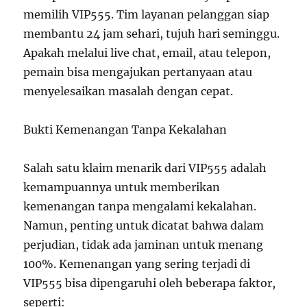
memilih VIP555. Tim layanan pelanggan siap
membantu 24 jam sehari, tujuh hari seminggu.
Apakah melalui live chat, email, atau telepon,
pemain bisa mengajukan pertanyaan atau
menyelesaikan masalah dengan cepat.
Bukti Kemenangan Tanpa Kekalahan
Salah satu klaim menarik dari VIP555 adalah
kemampuannya untuk memberikan
kemenangan tanpa mengalami kekalahan.
Namun, penting untuk dicatat bahwa dalam
perjudian, tidak ada jaminan untuk menang
100%. Kemenangan yang sering terjadi di
VIP555 bisa dipengaruhi oleh beberapa faktor,
seperti: