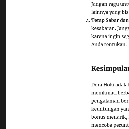
Jangan ragu un
lainnya yang b
Tetap Sabar dan
kesabaran. Jan
karena ingin seg
Anda tentukan.
Kesimpula
Dora Hoki adala
menikmati berbag
pengalaman ber
keuntungan yang
bonus menarik, D
mencoba peruntu