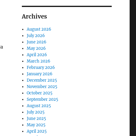
Archives
August 2026
July 2026
June 2026
ra
May 2026
April 2026
March 2026
February 2026
January 2026
December 2025
November 2025
October 2025
September 2025
August 2025
July 2025
June 2025
May 2025
April 2025