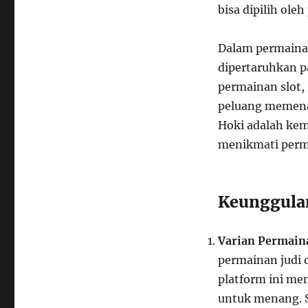
bisa dipilih ole
Dalam permaina
dipertaruhkan p
permainan slot
peluang memena
Hoki adalah ke
menikmati perma
Keunggulan
Varian Permain
permainan judi 
platform ini me
untuk menang. S