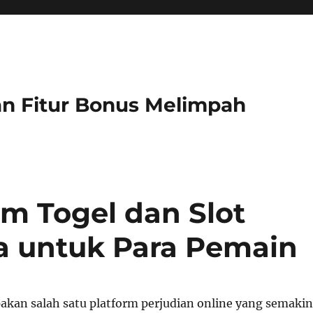
an Fitur Bonus Melimpah
rm Togel dan Slot
a untuk Para Pemain
kan salah satu platform perjudian online yang semakin