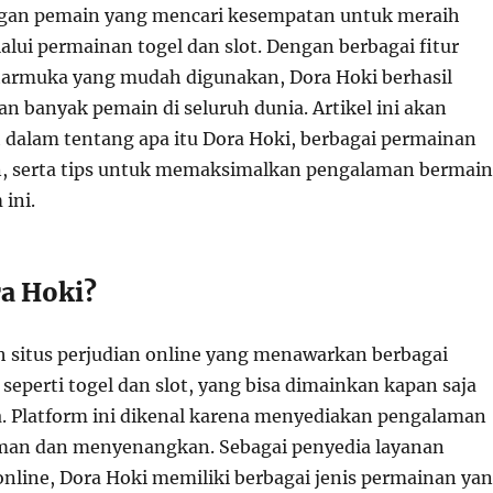
ngan pemain yang mencari kesempatan untuk meraih
lui permainan togel dan slot. Dengan berbagai fitur
tarmuka yang mudah digunakan, Dora Hoki berhasil
n banyak pemain di seluruh dunia. Artikel ini akan
dalam tentang apa itu Dora Hoki, berbagai permainan
n, serta tips untuk memaksimalkan pengalaman bermain
 ini.
ra Hoki?
h situs perjudian online yang menawarkan berbagai
seperti togel dan slot, yang bisa dimainkan kapan saja
a. Platform ini dikenal karena menyediakan pengalaman
man dan menyenangkan. Sebagai penyedia layanan
online, Dora Hoki memiliki berbagai jenis permainan ya