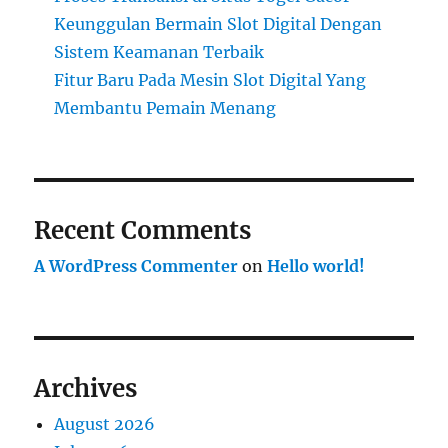
Keunggulan Bermain Slot Digital Dengan
Sistem Keamanan Terbaik
Fitur Baru Pada Mesin Slot Digital Yang
Membantu Pemain Menang
Recent Comments
A WordPress Commenter
on
Hello world!
Archives
August 2026