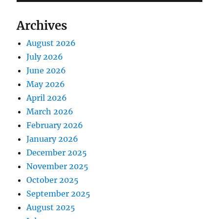
Archives
August 2026
July 2026
June 2026
May 2026
April 2026
March 2026
February 2026
January 2026
December 2025
November 2025
October 2025
September 2025
August 2025