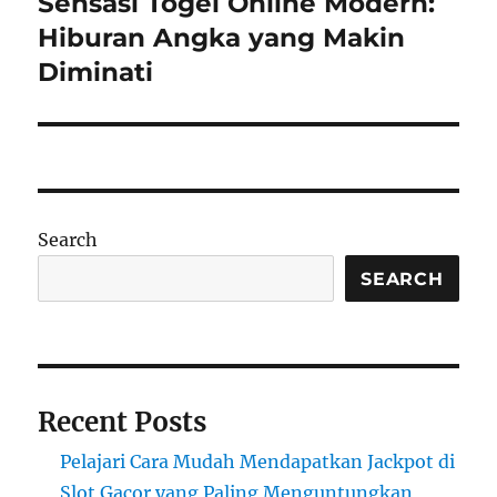
Sensasi Togel Online Modern:
Next
post:
Hiburan Angka yang Makin
Diminati
Search
SEARCH
Recent Posts
Pelajari Cara Mudah Mendapatkan Jackpot di
Slot Gacor yang Paling Menguntungkan