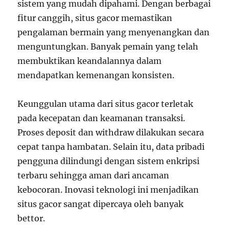
sistem yang mudah dipahami. Dengan berbagai
fitur canggih, situs gacor memastikan
pengalaman bermain yang menyenangkan dan
menguntungkan. Banyak pemain yang telah
membuktikan keandalannya dalam
mendapatkan kemenangan konsisten.
Keunggulan utama dari situs gacor terletak
pada kecepatan dan keamanan transaksi.
Proses deposit dan withdraw dilakukan secara
cepat tanpa hambatan. Selain itu, data pribadi
pengguna dilindungi dengan sistem enkripsi
terbaru sehingga aman dari ancaman
kebocoran. Inovasi teknologi ini menjadikan
situs gacor sangat dipercaya oleh banyak
bettor.