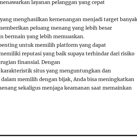
g menawarkan layanan pelanggan yang cepat
t yang menghasilkan kemenangan menjadi target banya
memberikan peluang menang yang lebih besar
an bermain yang lebih memuaskan.
enting untuk memilih platform yang dapat
emiliki reputasi yang baik supaya terhindar dari risiko
rugian finansial. Dengan
karakteristik situs yang menguntungkan dan
 dalam memilih dengan bijak, Anda bisa meningkatkan
menang sekaligus menjaga keamanan saat memainkan