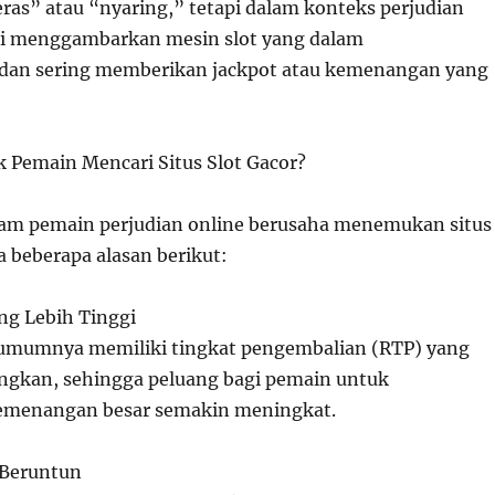
eras” atau “nyaring,” tetapi dalam konteks perjudian
 ini menggambarkan mesin slot yang dalam
 dan sering memberikan jackpot atau kemenangan yang
Pemain Mencari Situs Slot Gacor?
 pemain perjudian online berusaha menemukan situs
a beberapa alasan berikut:
ng Lebih Tinggi
r umumnya memiliki tingkat pengembalian (RTP) yang
ngkan, sehingga peluang bagi pemain untuk
menangan besar semakin meningkat.
Beruntun