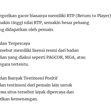
egorikan gacor biasanya memiliki RTP (Return to Player)
akin tinggi nilai RTP, semakin besar peluang
g didapatkan oleh pemain.
 dan Terpercaya
ersebut memiliki lisensi resmi dari badan
ian yang diakui seperti PAGCOR, MGA, atau
egara tertentu.
 dan Banyak Testimoni Positif
dan testimoni dari pemain lain untuk
a situs tersebut layak dipercaya dan
rikan kemenangan.