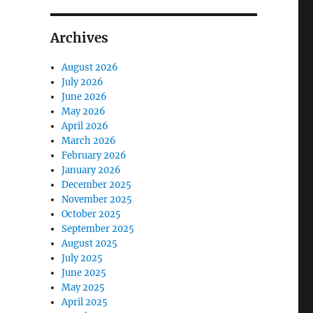
Archives
August 2026
July 2026
June 2026
May 2026
April 2026
March 2026
February 2026
January 2026
December 2025
November 2025
October 2025
September 2025
August 2025
July 2025
June 2025
May 2025
April 2025