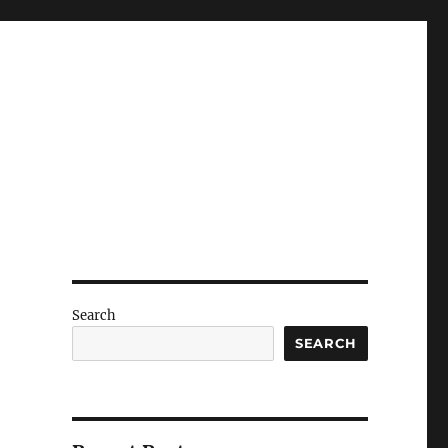
Search
SEARCH