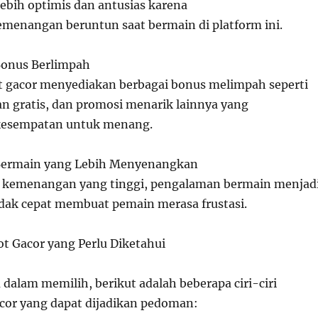
ebih optimis dan antusias karena
emenangan beruntun saat bermain di platform ini.
 Bonus Berlimpah
ot gacor menyediakan berbagai bonus melimpah seperti
an gratis, dan promosi menarik lainnya yang
esempatan untuk menang.
Bermain yang Lebih Menyenangkan
 kemenangan yang tinggi, pengalaman bermain menjad
tidak cepat membuat pemain merasa frustasi.
Slot Gacor yang Perlu Diketahui
u dalam memilih, berikut adalah beberapa ciri-ciri
gacor yang dapat dijadikan pedoman: