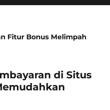
an Fitur Bonus Melimpah
embayaran di Situs
 Memudahkan