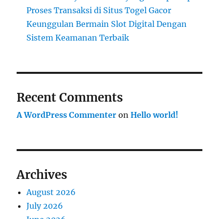
Proses Transaksi di Situs Togel Gacor
Keunggulan Bermain Slot Digital Dengan
Sistem Keamanan Terbaik
Recent Comments
A WordPress Commenter
on
Hello world!
Archives
August 2026
July 2026