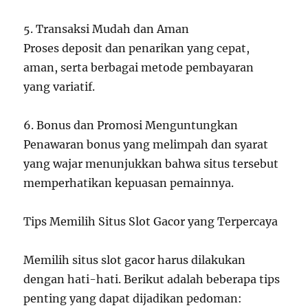
5. Transaksi Mudah dan Aman
Proses deposit dan penarikan yang cepat,
aman, serta berbagai metode pembayaran
yang variatif.
6. Bonus dan Promosi Menguntungkan
Penawaran bonus yang melimpah dan syarat
yang wajar menunjukkan bahwa situs tersebut
memperhatikan kepuasan pemainnya.
Tips Memilih Situs Slot Gacor yang Terpercaya
Memilih situs slot gacor harus dilakukan
dengan hati-hati. Berikut adalah beberapa tips
penting yang dapat dijadikan pedoman: