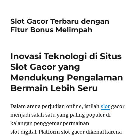
Slot Gacor Terbaru dengan
Fitur Bonus Melimpah
Inovasi Teknologi di Situs
Slot Gacor yang
Mendukung Pengalaman
Bermain Lebih Seru
Dalam arena perjudian online, istilah
slot
gacor
menjadi salah satu yang paling populer di
kalangan penggemar permainan
slot digital. Platform slot gacor dikenal karena