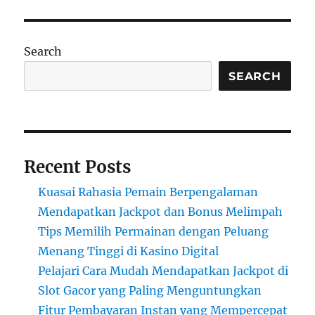
Search
SEARCH
Recent Posts
Kuasai Rahasia Pemain Berpengalaman
Mendapatkan Jackpot dan Bonus Melimpah
Tips Memilih Permainan dengan Peluang
Menang Tinggi di Kasino Digital
Pelajari Cara Mudah Mendapatkan Jackpot di
Slot Gacor yang Paling Menguntungkan
Fitur Pembayaran Instan yang Mempercepat