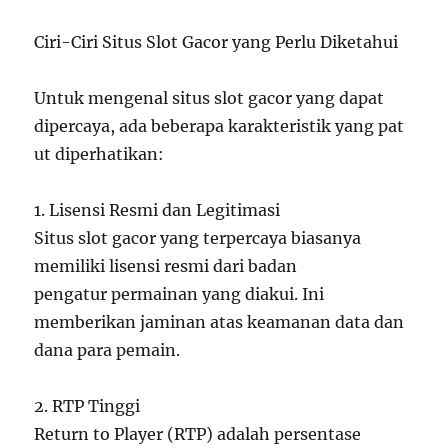
Ciri-Ciri Situs Slot Gacor yang Perlu Diketahui
Untuk mengenal situs slot gacor yang dapat
dipercaya, ada beberapa karakteristik yang pat
ut diperhatikan:
1. Lisensi Resmi dan Legitimasi
Situs slot gacor yang terpercaya biasanya
memiliki lisensi resmi dari badan
pengatur permainan yang diakui. Ini
memberikan jaminan atas keamanan data dan
dana para pemain.
2. RTP Tinggi
Return to Player (RTP) adalah persentase