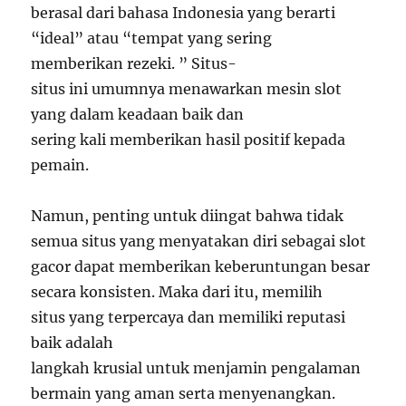
berasal dari bahasa Indonesia yang berarti
“ideal” atau “tempat yang sering
memberikan rezeki. ” Situs-
situs ini umumnya menawarkan mesin slot
yang dalam keadaan baik dan
sering kali memberikan hasil positif kepada
pemain.
Namun, penting untuk diingat bahwa tidak
semua situs yang menyatakan diri sebagai slot
gacor dapat memberikan keberuntungan besar
secara konsisten. Maka dari itu, memilih
situs yang terpercaya dan memiliki reputasi
baik adalah
langkah krusial untuk menjamin pengalaman
bermain yang aman serta menyenangkan.