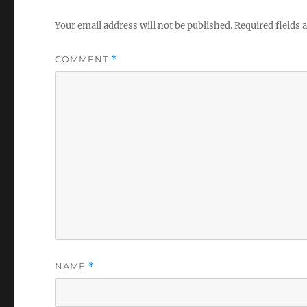
Your email address will not be published.
Required fields
COMMENT
*
NAME
*