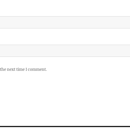
 the next time I comment.