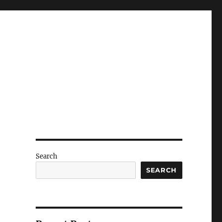
Search
SEARCH