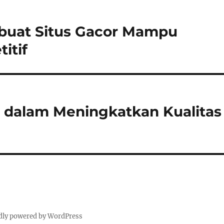
buat Situs Gacor Mampu
itif
 dalam Meningkatkan Kualitas
dly powered by WordPress