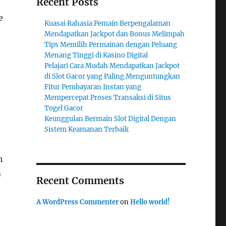
Recent Posts
e
Kuasai Rahasia Pemain Berpengalaman
Mendapatkan Jackpot dan Bonus Melimpah
Tips Memilih Permainan dengan Peluang
Menang Tinggi di Kasino Digital
Pelajari Cara Mudah Mendapatkan Jackpot
di Slot Gacor yang Paling Menguntungkan
Fitur Pembayaran Instan yang
Mempercepat Proses Transaksi di Situs
Togel Gacor
Keunggulan Bermain Slot Digital Dengan
Sistem Keamanan Terbaik
h
m
Recent Comments
A WordPress Commenter
on
Hello world!