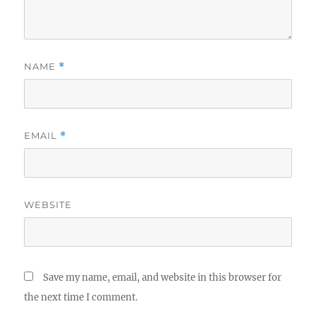
NAME
*
EMAIL
*
WEBSITE
Save my name, email, and website in this browser for
the next time I comment.