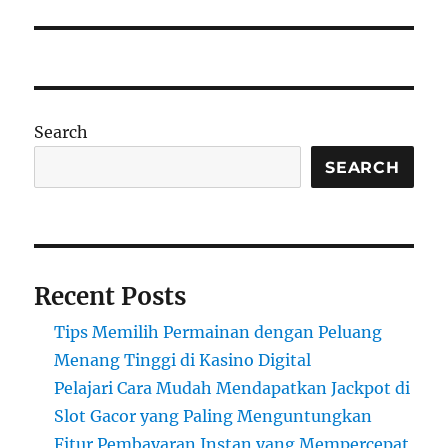
Search
SEARCH
Recent Posts
Tips Memilih Permainan dengan Peluang
Menang Tinggi di Kasino Digital
Pelajari Cara Mudah Mendapatkan Jackpot di
Slot Gacor yang Paling Menguntungkan
Fitur Pembayaran Instan yang Mempercepat