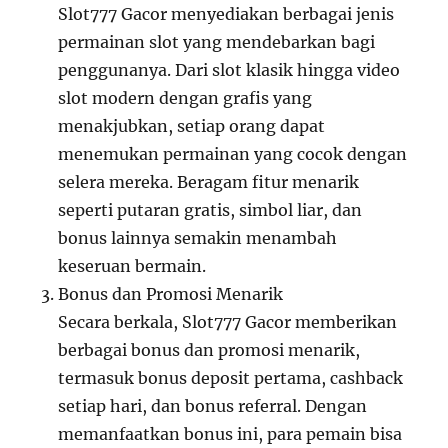
Slot777 Gacor menyediakan berbagai jenis
permainan slot yang mendebarkan bagi
penggunanya. Dari slot klasik hingga video
slot modern dengan grafis yang
menakjubkan, setiap orang dapat
menemukan permainan yang cocok dengan
selera mereka. Beragam fitur menarik
seperti putaran gratis, simbol liar, dan
bonus lainnya semakin menambah
keseruan bermain.
Bonus dan Promosi Menarik
Secara berkala, Slot777 Gacor memberikan
berbagai bonus dan promosi menarik,
termasuk bonus deposit pertama, cashback
setiap hari, dan bonus referral. Dengan
memanfaatkan bonus ini, para pemain bisa