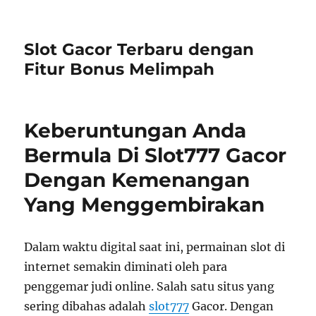
Slot Gacor Terbaru dengan
Fitur Bonus Melimpah
Keberuntungan Anda
Bermula Di Slot777 Gacor
Dengan Kemenangan
Yang Menggembirakan
Dalam waktu digital saat ini, permainan slot di
internet semakin diminati oleh para
penggemar judi online. Salah satu situs yang
sering dibahas adalah
slot777
Gacor. Dengan