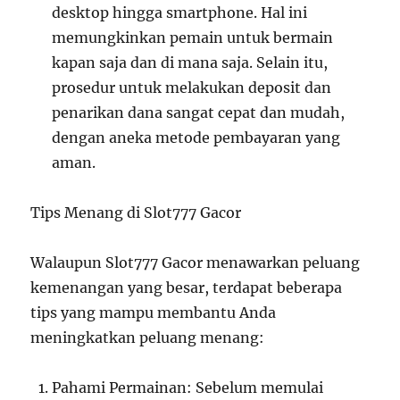
desktop hingga smartphone. Hal ini
memungkinkan pemain untuk bermain
kapan saja dan di mana saja. Selain itu,
prosedur untuk melakukan deposit dan
penarikan dana sangat cepat dan mudah,
dengan aneka metode pembayaran yang
aman.
Tips Menang di Slot777 Gacor
Walaupun Slot777 Gacor menawarkan peluang
kemenangan yang besar, terdapat beberapa
tips yang mampu membantu Anda
meningkatkan peluang menang:
Pahami Permainan: Sebelum memulai