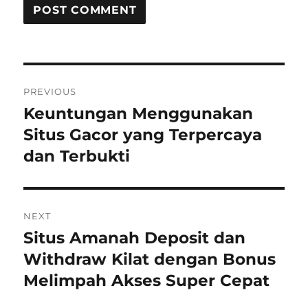
Post
PREVIOUS
navigation
Keuntungan Menggunakan
Previous
post:
Situs Gacor yang Terpercaya
dan Terbukti
NEXT
Situs Amanah Deposit dan
Next
post:
Withdraw Kilat dengan Bonus
Melimpah Akses Super Cepat