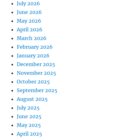
July 2026
June 2026
May 2026
April 2026
March 2026
February 2026
January 2026
December 2025
November 2025
October 2025
September 2025
August 2025
July 2025
June 2025
May 2025
April 2025