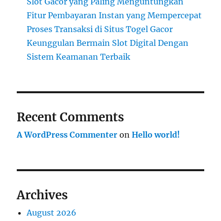
Slot Gacor yang Paling Menguntungkan
Fitur Pembayaran Instan yang Mempercepat
Proses Transaksi di Situs Togel Gacor
Keunggulan Bermain Slot Digital Dengan
Sistem Keamanan Terbaik
Recent Comments
A WordPress Commenter
on
Hello world!
Archives
August 2026