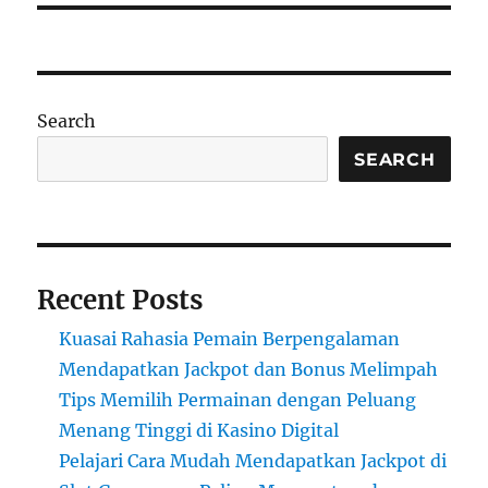
Search
SEARCH
Recent Posts
Kuasai Rahasia Pemain Berpengalaman
Mendapatkan Jackpot dan Bonus Melimpah
Tips Memilih Permainan dengan Peluang
Menang Tinggi di Kasino Digital
Pelajari Cara Mudah Mendapatkan Jackpot di