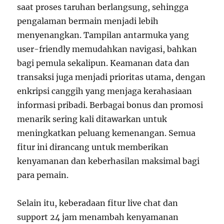
saat proses taruhan berlangsung, sehingga
pengalaman bermain menjadi lebih
menyenangkan. Tampilan antarmuka yang
user-friendly memudahkan navigasi, bahkan
bagi pemula sekalipun. Keamanan data dan
transaksi juga menjadi prioritas utama, dengan
enkripsi canggih yang menjaga kerahasiaan
informasi pribadi. Berbagai bonus dan promosi
menarik sering kali ditawarkan untuk
meningkatkan peluang kemenangan. Semua
fitur ini dirancang untuk memberikan
kenyamanan dan keberhasilan maksimal bagi
para pemain.
Selain itu, keberadaan fitur live chat dan
support 24 jam menambah kenyamanan