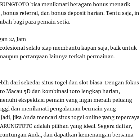
ARUNGTOTO bisa menikmati beragam bonus menarik
, bonus referral, dan bonus deposit harian. Tentu saja, in
mbah bagi para pemain setia.
gan 24 Jam
ofesional selalu siap membantu kapan saja, baik untuk
maupun pertanyaan lainnya terkait permainan.
h dari sekedar situs togel dan slot biasa. Dengan fokus
to Macau 5D dan kombinasi toto lengkap harian,
menuhi ekspektasi pemain yang ingin meraih peluang
inggi dan menikmati pengalaman bermain yang
di, jika Anda mencari situs togel online yang tepercay
TARUNGTOTO adalah pilihan yang ideal. Segera daftar,
beruntungan Anda, dan dapatkan kemenangan bersama