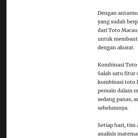
Dengan antarmu
yang sudah berp
dari Toto Macau
untuk membantu
dengan akurat.
Kombinasi Toto 
Salah satu fitu
kombinasi toto l
pemain dalam m
sedang panas, an
sebelumnya.
Setiap hari, ti
analisis matema