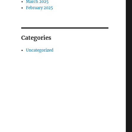
March 2025
February 2025
Categories
Uncategorized