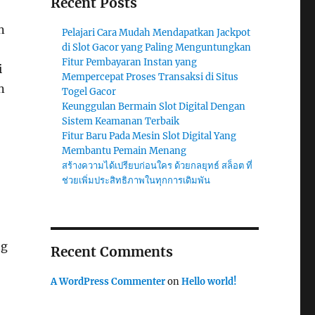
Recent Posts
n
Pelajari Cara Mudah Mendapatkan Jackpot
di Slot Gacor yang Paling Menguntungkan
Fitur Pembayaran Instan yang
i
Mempercepat Proses Transaksi di Situs
n
Togel Gacor
Keunggulan Bermain Slot Digital Dengan
Sistem Keamanan Terbaik
Fitur Baru Pada Mesin Slot Digital Yang
Membantu Pemain Menang
สร้างความได้เปรียบก่อนใคร ด้วยกลยุทธ์ สล็อต ที่
ช่วยเพิ่มประสิทธิภาพในทุกการเดิมพัน
ng
Recent Comments
A WordPress Commenter
on
Hello world!