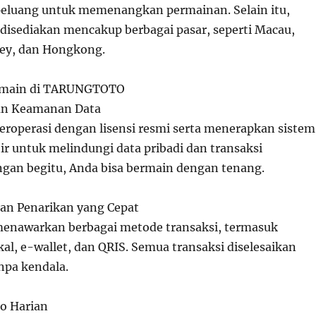
eluang untuk memenangkan permainan. Selain itu,
disediakan mencakup berbagai pasar, seperti Macau,
ney, dan Hongkong.
rmain di TARUNGTOTO
dan Keamanan Data
operasi dengan lisensi resmi serta menerapkan sistem
ir untuk melindungi data pribadi dan transaksi
gan begitu, Anda bisa bermain dengan tenang.
dan Penarikan yang Cepat
awarkan berbagai metode transaksi, termasuk
kal, e-wallet, dan QRIS. Semua transaksi diselesaikan
npa kendala.
o Harian