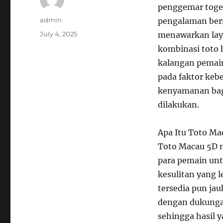
penggemar togel
Author
admin
pengalaman ber
Posted
July 4, 2025
menawarkan lay
on
kombinasi toto 
kalangan pemain
pada faktor keb
kenyamanan bagi
dilakukan.
Apa Itu Toto Ma
Toto Macau 5D 
para pemain unt
kesulitan yang 
tersedia pun ja
dengan dukungan
sehingga hasil 