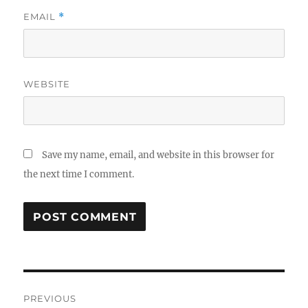
EMAIL
*
WEBSITE
Save my name, email, and website in this browser for
the next time I comment.
Post
PREVIOUS