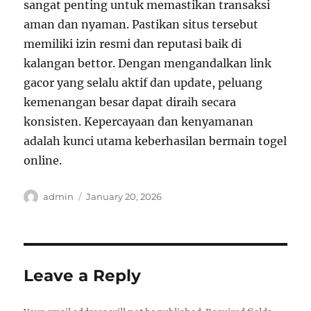
sangat penting untuk memastikan transaksi
aman dan nyaman. Pastikan situs tersebut
memiliki izin resmi dan reputasi baik di
kalangan bettor. Dengan mengandalkan link
gacor yang selalu aktif dan update, peluang
kemenangan besar dapat diraih secara
konsisten. Kepercayaan dan kenyamanan
adalah kunci utama keberhasilan bermain togel
online.
Author
Posted
admin
January 20, 2026
on
Leave a Reply