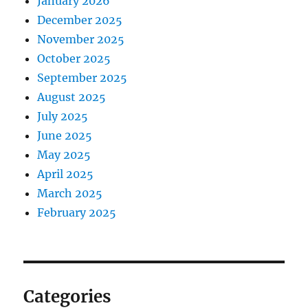
January 2026
December 2025
November 2025
October 2025
September 2025
August 2025
July 2025
June 2025
May 2025
April 2025
March 2025
February 2025
Categories