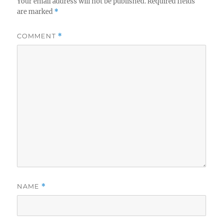
Your email address will not be published.
Required fields
are marked
*
COMMENT
*
NAME
*