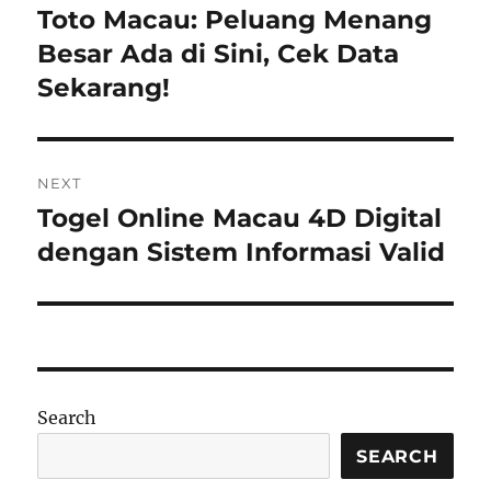
navigation
Toto Macau: Peluang Menang
Previous
post:
Besar Ada di Sini, Cek Data
Sekarang!
NEXT
Togel Online Macau 4D Digital
Next
post:
dengan Sistem Informasi Valid
Search
SEARCH