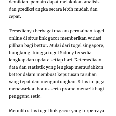
demikian, pemain dapat melakukan analisis
dan prediksi angka secara lebih mudah dan
cepat.
Tersedianya berbagai macam permainan togel
online di situs link gacor memberikan variasi
pilihan bagi bettor. Mulai dari togel singapore,
hongkong, hingga togel Sidney tersedia
lengkap dan update setiap hari. Ketersediaan
data dan statistik yang lengkap memudahkan
bettor dalam membuat keputusan taruhan
yang tepat dan menguntungkan. Situs ini juga
menawarkan bonus serta promo menarik bagi
pengguna setia.
Memilih situs togel link gacor yang terpercaya