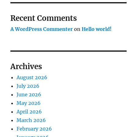
Recent Comments
A WordPress Commenter
on
Hello world!
Archives
August 2026
July 2026
June 2026
May 2026
April 2026
March 2026
February 2026