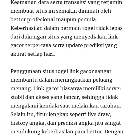
Keamanan data serta transaksi yang terjamin
membuat situs ini semakin diminati oleh
bettor profesional maupun pemula.
Keberhasilan dalam bermain togel tidak lepas
dari dukungan situs yang menyediakan link
gacor terpercaya serta update prediksi yang
akurat setiap hari.
Penggunaan situs togel link gacor sangat
membantu dalam meningkatkan peluang
menang. Link gacor biasanya memiliki server
stabil dan akses yang lancar, sehingga tidak
mengalami kendala saat melakukan taruhan.
Selain itu, fitur lengkap seperti live draw,
history angka, dan prediksi angka jitu sangat
mendukung keberhasilan para bettor. Dengan