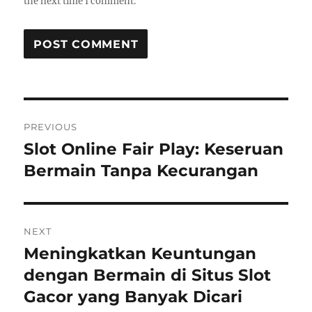
the next time I comment.
Post
PREVIOUS
navigation
Slot Online Fair Play: Keseruan
Previous
post:
Bermain Tanpa Kecurangan
NEXT
Meningkatkan Keuntungan
Next
post:
dengan Bermain di Situs Slot
Gacor yang Banyak Dicari