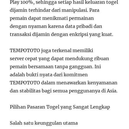
Play 100%, sehingga setiap hasil keluaran togel
dijamin terhindar dari manipulasi. Para
pemain dapat menikmati permainan
dengan nyaman karena data pribadi dan
transaksi dijamin dengan enkripsi yang kuat.
TEMPOTOTO juga terkenal memiliki
server cepat yang dapat mendukung ribuan
pemain bersamaan tanpa gangguan. Ini
adalah bukti nyata dari komitmen
TEMPOTOTO dalam menawarkan kenyamanan
dan stabilitas bagi semua penggunanya di Asia.
Pilihan Pasaran Togel yang Sangat Lengkap
Salah satu keunggulan utama