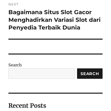
NEXT
Bagaimana Situs Slot Gacor
Next
post:
Menghadirkan Variasi Slot dari
Penyedia Terbaik Dunia
Search
SEARCH
Recent Posts