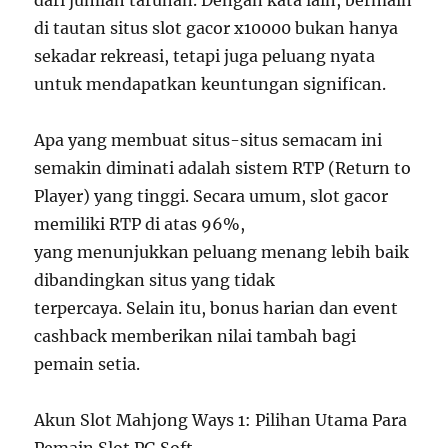
dari jumlah taruhan. Dengan kata lain, bermain
di tautan situs slot gacor x10000 bukan hanya
sekadar rekreasi, tetapi juga peluang nyata
untuk mendapatkan keuntungan significan.
Apa yang membuat situs-situs semacam ini
semakin diminati adalah sistem RTP (Return to
Player) yang tinggi. Secara umum, slot gacor
memiliki RTP di atas 96%,
yang menunjukkan peluang menang lebih baik
dibandingkan situs yang tidak
terpercaya. Selain itu, bonus harian dan event
cashback memberikan nilai tambah bagi
pemain setia.
Akun Slot Mahjong Ways 1: Pilihan Utama Para