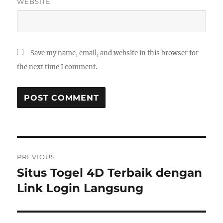
WEBSITE
Save my name, email, and website in this browser for
the next time I comment.
Post
PREVIOUS
navigation
Situs Togel 4D Terbaik dengan
Previous
post:
Link Login Langsung