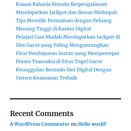
Kuasai Rahasia Pemain Berpengalaman
Mendapatkan Jackpot dan Bonus Melimpah
Tips Memilih Permainan dengan Peluang
Menang Tinggi di Kasino Digital
Pelajari Cara Mudah Mendapatkan Jackpot di
Slot Gacor yang Paling Menguntungkan
Fitur Pembayaran Instan yang Mempercepat
Proses Transaksi di Situs Togel Gacor
Keunggulan Bermain Slot Digital Dengan
Sistem Keamanan Terbaik
Recent Comments
A WordPress Commenter
on
Hello world!