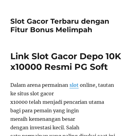
Slot Gacor Terbaru dengan
Fitur Bonus Melimpah
Link Slot Gacor Depo 10K
x10000 Resmi PG Soft
Dalam arena permainan
slot
online, tautan
ke situs slot gacor
x10000 telah menjadi pencarian utama
bagi para pemain yang ingin
meraih kemenangan besar
dengan investasi kecil. Salah