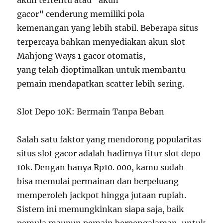
akun tertentu atau “akun
gacor” cenderung memiliki pola
kemenangan yang lebih stabil. Beberapa situs
terpercaya bahkan menyediakan akun slot
Mahjong Ways 1 gacor otomatis,
yang telah dioptimalkan untuk membantu
pemain mendapatkan scatter lebih sering.
Slot Depo 10K: Bermain Tanpa Beban
Salah satu faktor yang mendorong popularitas
situs slot gacor adalah hadirnya fitur slot depo
10k. Dengan hanya Rp10. 000, kamu sudah
bisa memulai permainan dan berpeluang
memperoleh jackpot hingga jutaan rupiah.
Sistem ini memungkinkan siapa saja, baik