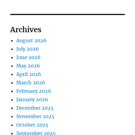
Archives
August 2026
July 2026
June 2026
May 2026
April 2026
March 2026
February 2026
January 2026
December 2025
November 2025
October 2025
September 2025