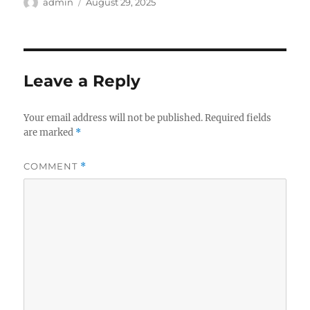
Author
Posted
admin
August 29, 2025
on
Leave a Reply
Your email address will not be published.
Required fields
are marked
*
COMMENT
*