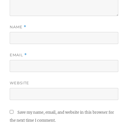
NAME
*
EMAIL
*
WEBSITE
Save my name, email, and website in this browser for
the next time I comment.