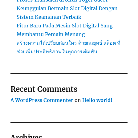
Keunggulan Bermain Slot Digital Dengan
Sistem Keamanan Terbaik
Fitur Baru Pada Mesin Slot Digital Yang
Membantu Pemain Menang
สร้างความได้เปรียบก่อนใคร ด้วยกลยุทธ์ สล็อต ที่
ช่วยเพิ่มประสิทธิภาพในทุกการเดิมพัน
Recent Comments
A WordPress Commenter
on
Hello world!
Archives