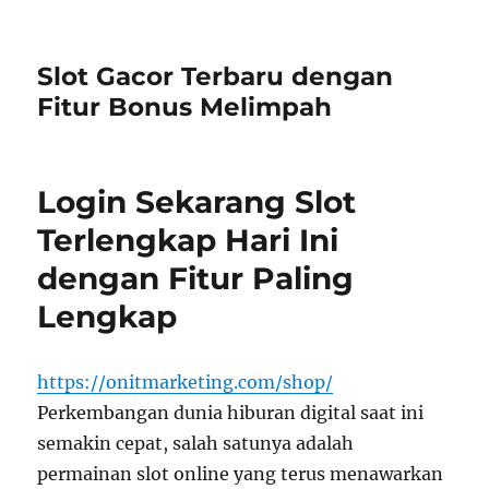
Slot Gacor Terbaru dengan
Fitur Bonus Melimpah
Login Sekarang Slot
Terlengkap Hari Ini
dengan Fitur Paling
Lengkap
https://onitmarketing.com/shop/
Perkembangan dunia hiburan digital saat ini
semakin cepat, salah satunya adalah
permainan slot online yang terus menawarkan