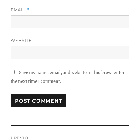
EMAIL
*
WEBSITE
Save my name, email, and website in this browser for
the next time I comment.
Post
PREVIOUS