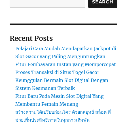
SEARCH
Recent Posts
Pelajari Cara Mudah Mendapatkan Jackpot di
Slot Gacor yang Paling Menguntungkan
Fitur Pembayaran Instan yang Mempercepat
Proses Transaksi di Situs Togel Gacor
Keunggulan Bermain Slot Digital Dengan
Sistem Keamanan Terbaik
Fitur Baru Pada Mesin Slot Digital Yang
Membantu Pemain Menang
สร้างความได้เปรียบก่อนใคร ด้วยกลยุทธ์ สล็อต ที่
ช่วยเพิ่มประสิทธิภาพในทุกการเดิมพัน