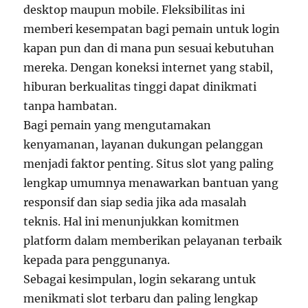
desktop maupun mobile. Fleksibilitas ini
memberi kesempatan bagi pemain untuk login
kapan pun dan di mana pun sesuai kebutuhan
mereka. Dengan koneksi internet yang stabil,
hiburan berkualitas tinggi dapat dinikmati
tanpa hambatan.
Bagi pemain yang mengutamakan
kenyamanan, layanan dukungan pelanggan
menjadi faktor penting. Situs slot yang paling
lengkap umumnya menawarkan bantuan yang
responsif dan siap sedia jika ada masalah
teknis. Hal ini menunjukkan komitmen
platform dalam memberikan pelayanan terbaik
kepada para penggunanya.
Sebagai kesimpulan, login sekarang untuk
menikmati slot terbaru dan paling lengkap