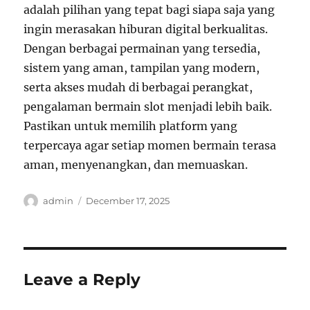
adalah pilihan yang tepat bagi siapa saja yang
ingin merasakan hiburan digital berkualitas.
Dengan berbagai permainan yang tersedia,
sistem yang aman, tampilan yang modern,
serta akses mudah di berbagai perangkat,
pengalaman bermain slot menjadi lebih baik.
Pastikan untuk memilih platform yang
terpercaya agar setiap momen bermain terasa
aman, menyenangkan, dan memuaskan.
Author
Posted
admin
December 17, 2025
on
Leave a Reply